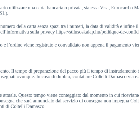
rio utilizzare una carta bancaria o privata, sia essa Visa, Eurocard o 
SSL).
il numero della carta senza spazi tra i numeri, la data di validità e infin
l’informativa sulla privacy https://stilusoskalap.hu/politique-de-confide
o e l’ordine viene registrato e convalidato non appena il pagamento vien
mento. Il tempo di preparazione del pacco più il tempo di instradamento
onsegnati ovunque. In caso di dubbio, contattare Coltelli Damasco via e-
one attuale. Questo tempo viene conteggiato dal momento in cui ricevia
 consegna che sarà annunciato dal servizio di consegna non impegna Colt
enti di Coltelli Damasco.