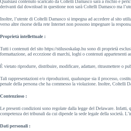
Qualsiasi contenuto scaricato da Coltelli Damasco sarà a rischio e perico
derivanti dal download in questione non sarà Coltelli Damasco ma l’ute
Inoltre, l’utente di Coltelli Damasco si impegna ad accedere al sito uti
verso altre risorse della rete Internet non possono impegnare la respons
Proprietà intellettuale :
Tutti i contenuti del sito https://stilusoskalap.hu sono di proprietà escl
formattazione, ad eccezione di marchi, loghi o contenuti appartenenti ad
È vietato riprodurre, distribuire, modificare, adattare, ritrasmettere o p
Tali rappresentazioni e/o riproduzioni, qualunque sia il processo, costi
penale della persona che ha commesso la violazione. Inoltre, Coltelli 
Contenzioso :
Le presenti condizioni sono regolate dalla legge del Delaware. Infatti, 
competenza dei tribunali da cui dipende la sede legale della società. L’in
Dati personali :