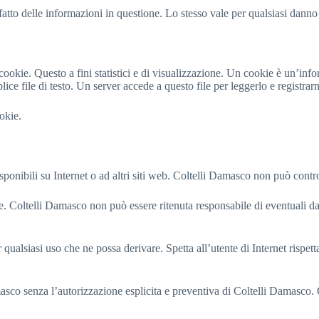
to delle informazioni in questione. Lo stesso vale per qualsiasi danno d
 cookie. Questo a fini statistici e di visualizzazione. Un cookie è un’infor
ce file di testo. Un server accede a questo file per leggerlo e registrar
okie.
sponibili su Internet o ad altri siti web. Coltelli Damasco non può controlla
rne. Coltelli Damasco non può essere ritenuta responsabile di eventuali da
er qualsiasi uso che ne possa derivare. Spetta all’utente di Internet rispet
co senza l’autorizzazione esplicita e preventiva di Coltelli Damasco. Ques