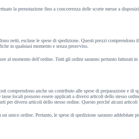
ttuato la prenotazione fino a concorrenza delle scorte messe a disposizione
dono netti, escluse le spese di spedizione. Questi prezzi comprendono il p
fiche in qualsiasi momento e senza preavviso.
gore al momento dell’ordine. Tutti gli ordini saranno pertanto fatturati in
sti comprendono anche un contributo alle spese di preparazione e di spe
e tasse locali possono essere applicati a diversi articoli dello stesso or
rti per diversi articoli dello stesso ordine. Questo perché alcuni articol
n un unico ordine. Pertanto, le spese di spedizione saranno addebitate per