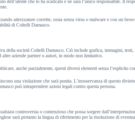
lo dell’utente che lo ha scaricato e ne sarà l’unico responsabile. Il resp
nte.
lizzando attrezzature corrette, ossia senza virus o malware e con un brow
abilità di Coltelli Damasco.
usiva della società Coltelli Damasco. Ciò include grafica, immagini, testi,
 altre aziende partner o autori, in modo non limitativo.
ubblicare, anche parzialmente, questi diversi elementi senza l’esplicito c
tuiscono una violazione che sarà punita. L’inosservanza di questo divieto
Damasco può intraprendere azioni legali contro questa persona.
qualsiasi controversia o contenzioso che possa sorgere dall’interpretazio
glese sarà pertanto la lingua di riferimento per la risoluzione di eventua