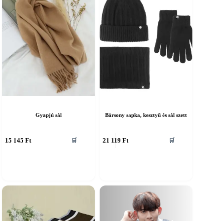
Gyapjú sál
Bársony sapka, kesztyű és sál szett
nnek
Ennek
15 145
Ft
21 119
Ft
🛒
🛒
a
erméknek
terméknek
öbb
több
ariációja
variációja
an.
van.
A
áltozatok
változatok
a
ermékoldalon
termékoldalon