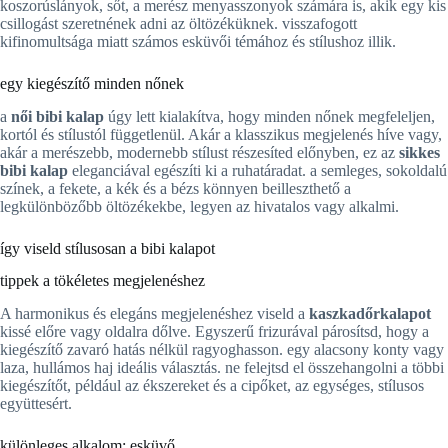
koszorúslányok, sőt, a merész menyasszonyok számára is, akik egy kis
csillogást szeretnének adni az öltözéküknek. visszafogott
kifinomultsága miatt számos esküvői témához és stílushoz illik.
egy kiegészítő minden nőnek
a
női bibi kalap
úgy lett kialakítva, hogy minden nőnek megfeleljen,
kortól és stílustól függetlenül. Akár a klasszikus megjelenés híve vagy,
akár a merészebb, modernebb stílust részesíted előnyben, ez az
sikkes
bibi kalap
eleganciával egészíti ki a ruhatáradat. a semleges, sokoldalú
színek, a fekete, a kék és a bézs könnyen beilleszthető a
legkülönbözőbb öltözékekbe, legyen az hivatalos vagy alkalmi.
így viseld stílusosan a bibi kalapot
tippek a tökéletes megjelenéshez
A harmonikus és elegáns megjelenéshez viseld a
kaszkadőrkalapot
kissé előre vagy oldalra dőlve. Egyszerű frizurával párosítsd, hogy a
kiegészítő zavaró hatás nélkül ragyoghasson. egy alacsony konty vagy
laza, hullámos haj ideális választás. ne felejtsd el összehangolni a többi
kiegészítőt, például az ékszereket és a cipőket, az egységes, stílusos
együttesért.
különleges alkalom: esküvő