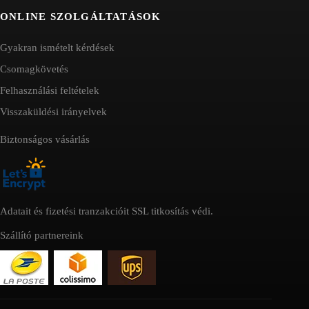
ONLINE SZOLGÁLTATÁSOK
Gyakran ismételt kérdések
Csomagkövetés
Felhasználási feltételek
Visszaküldési irányelvek
Biztonságos vásárlás
Adatait és fizetési tranzakcióit SSL titkosítás védi.
Szállító partnereink