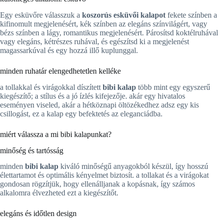
Egy esküvőre válasszuk a
koszorús esküvői kalapot
fekete színben a
kifinomult megjelenésért, kék színben az elegáns színvilágért, vagy
bézs színben a lágy, romantikus megjelenésért. Párosítsd koktélruhával
vagy elegáns, kétrészes ruhával, és egészítsd ki a megjelenést
magassarkúval és egy hozzá illő kuplunggal.
minden ruhatár elengedhetetlen kelléke
a tollakkal és virágokkal díszített
bibi kalap
több mint egy egyszerű
kiegészítő; a stílus és a jó ízlés kifejezője. akár egy hivatalos
eseményen viseled, akár a hétköznapi öltözékedhez adsz egy kis
csillogást, ez a kalap egy befektetés az eleganciádba.
miért válassza a mi bibi kalapunkat?
minőség és tartósság
minden
bibi kalap
kiváló minőségű anyagokból készül, így hosszú
élettartamot és optimális kényelmet biztosít. a tollakat és a virágokat
gondosan rögzítjük, hogy ellenálljanak a kopásnak, így számos
alkalomra élvezheted ezt a kiegészítőt.
elegáns és időtlen design