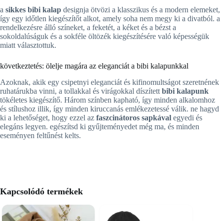
a
sikkes bibi kalap
designja ötvözi a klasszikus és a modern elemeket,
így egy időtlen kiegészítőt alkot, amely soha nem megy ki a divatból. a
rendelkezésre álló színeket, a feketét, a kéket és a bézst a
sokoldalúságuk és a sokféle öltözék kiegészítésére való képességük
miatt választottuk.
következtetés: ölelje magára az eleganciát a bibi kalapunkkal
Azoknak, akik egy csipetnyi eleganciát és kifinomultságot szeretnének
ruhatárukba vinni, a tollakkal és virágokkal díszített
bibi kalapunk
tökéletes kiegészítő. Három színben kapható, így minden alkalomhoz
és stílushoz illik, így minden kiruccanás emlékezetessé válik. ne hagyd
ki a lehetőséget, hogy ezzel az
faszcinátoros sapkával
egyedi és
elegáns legyen. egészítsd ki gyűjteményedet még ma, és minden
eseményen feltűnést kelts.
Kapcsolódó termékek