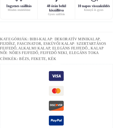
Ingyenes szállítás
48 órán belül
10 napos visszaküldés
Minden rendeléshez
kiszállítva
Könnyű és gyors
Gyors szállítás
KATEGÓRIÁK:
BIBI-KALAP: DEKORATÍV MINIKALAP,
FEJDÍSZ, FASCINATOR
,
ESKÜVŐI KALAP: SZERTARTÁSOS
FEJFEDŐ, ALKALMI KALAP, ELEGÁNS FEJFEDŐ.
,
KALAP
NŐI: NŐIES FEJFEDŐ, FEJFEDŐ NEKI, ELEGÁNS TOKA
CÍMKÉK:
BÉZS
,
FEKETE
,
KÉK