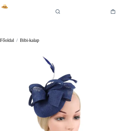
Skip
to
content
Shopping
cart
Főoldal
/
Bibi-kalap