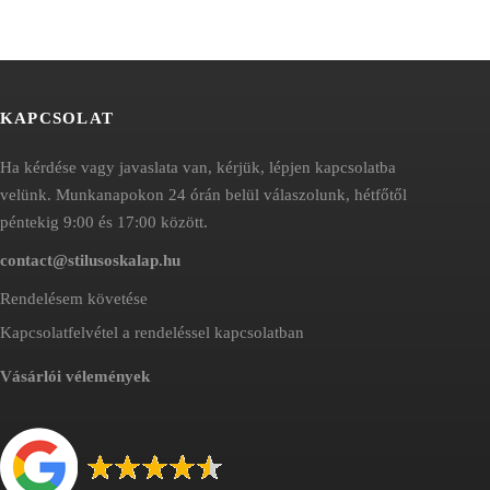
KAPCSOLAT
Ha kérdése vagy javaslata van, kérjük, lépjen kapcsolatba
velünk. Munkanapokon 24 órán belül válaszolunk, hétfőtől
péntekig 9:00 és 17:00 között.
contact@stilusoskalap.hu
Rendelésem követése
Kapcsolatfelvétel a rendeléssel kapcsolatban
Vásárlói vélemények