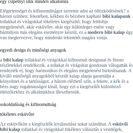
egy csipetnyi sikk minden alkalomra
Elégtelenséget és kifinomultságot szeretne adni az öltözködésének? a
három színben: feketében, kékben és bézsben kapható
bibi kalapunk
tollakkal és virágokkal tökéletes kiegészítő, hogy feldobja
megjelenését. akár esküvőre, akár egy különleges estére vagy
bármilyen más elegáns eseményre készül, ez a
modern bibi kalap
úgy
van megtervezve, hogy mindenki tekintetét magára vonja.
egyedi design és minőségi anyagok
a
bibi kalap
tollakkal és virágokkal kifinomult designnal és finom
részletekkel rendelkezik. a tollakat és virágokat gondosan válogatták és
rendezték el, hogy harmonikus és elegáns megjelenést biztosítsanak. A
kiváló minőségű anyagokból készült kalap alapja garantálja a
kényelmet és a tartósságot. a három elérhető szín, a fekete, a kék és a
bézs nagy rugalmasságot kínál, hogy ezt a kiegészítőt különböző
öltözékekhez és alkalmakhoz illeszthessük.
sokoldalúság és kifinomultság
tökéletes esküvőre
Az esküvőkön a kiegészítők kiválasztása sokat számíthat. A
esküvői
bibi kalap
tollakkal és virágokkal tökéletes választás a vendégek,