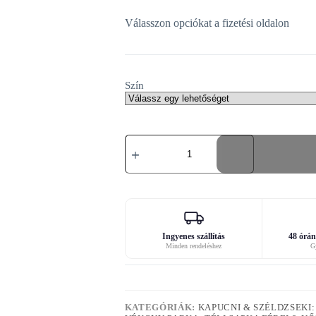
Válasszon opciókat a fizetési oldalon
Szín
Divatos
téli
kapucni
mennyiség
Ingyenes szállítás
48 órán 
Minden rendeléshez
Gy
KATEGÓRIÁK:
KAPUCNI & SZÉLDZSEKI