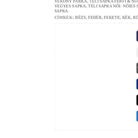
VÉKONY PARKA
,
TÉLI SAPKA FÉRFI & N
VEGYES SAPKA
,
TÉLI SAPKA NŐI: NŐIES
SAPKA.
CÍMKÉK:
BÉZS
,
FEHÉR
,
FEKETE
,
KÉK
,
R