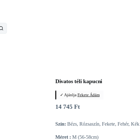
Divatos téli kapucni
✓ Ajánlja
Fekete Ádám
14 745
Ft
Szín:
Bézs, Rózsaszín, Fekete, Fehér, Kék
Méret :
M (56-58cm)