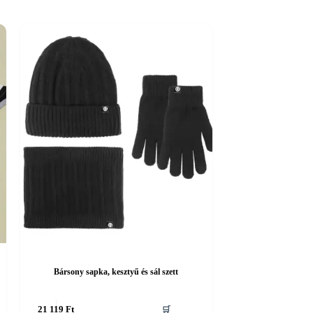
Bársony sapka, kesztyű és sál szett
Ennek
21 119
Ft
🛒
a