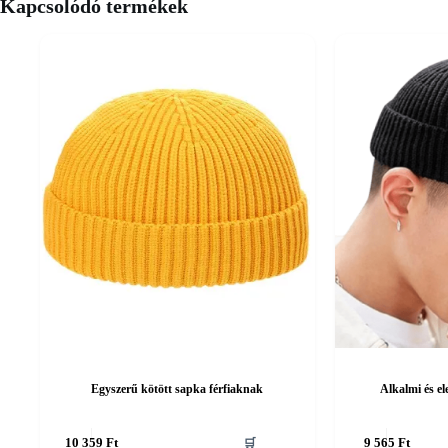
Kapcsolódó termékek
Egyszerű kötött sapka férfiaknak
Alkalmi és e
Ennek
Ennek
10 359
Ft
🛒
9 565
Ft
a
a