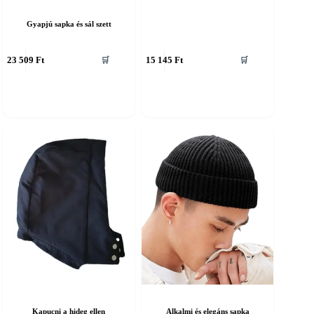
Gyapjú sapka és sál szett
nnek
Ennek
23 509
Ft
15 145
Ft
🛒
🛒
a
erméknek
terméknek
öbb
több
ariációja
variációja
an.
van.
A
áltozatok
változatok
a
ermékoldalon
termékoldalon
álaszthatók
választhatók
ki
Kapucni a hideg ellen
Alkalmi és elegáns sapka