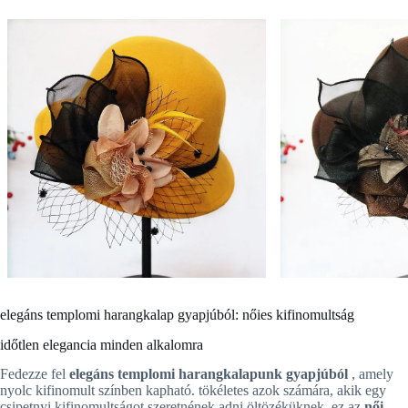
elegáns templomi harangkalap gyapjúból: nőies kifinomultság
időtlen elegancia minden alkalomra
Fedezze fel
elegáns templomi harangkalapunk gyapjúból
, amely
nyolc kifinomult színben kapható. tökéletes azok számára, akik egy
csipetnyi kifinomultságot szeretnének adni öltözéküknek, ez az
női