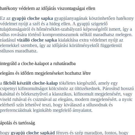
hatékony védelem az időjárás viszontagságai ellen
Ez az
gyapjú cloche sapka
gyapjúanyagának köszönhetően hatékony
védelmet nyújt a szél és a hideg ellen. A gyapjú szigetelő
tulajdonságairól és hőmérséklet-szabályozó képességéről ismert, így a
stílus rovására történő kompromisszumok nélkül maradhatsz melegen.
ráadásul
vízálló cloche sapka
kialakítása extra védelmet nyújt az
elemekkel szemben, így az időjárási körülményektől függetlenül
stílusos maradhatsz.
integráld a cloche-kalapot a ruhatáradba
elegáns és időtlen megjelenéseket hozhatsz létre
a
filcből készült cloche-kalap
tökéletes kiegészítő, amely egy
csipetnyi kifinomultságot kölcsönöz az öltözékednek. Párosítsd hosszú
kabáttal és bőrkesztyűvel a klasszikus, kifinomult megjelenésért, vagy
viseld ruhával és csizmával az elegáns, modern megjelenésért. a nyolc
elérhető szín lehetővé teszi, hogy kiválaszd a stílusodnak és
preferenciáidnak leginkább megfelelő árnyalatot.
ápolás és tartósság
hogy
gyapjú cloche sapkád
fényes és szép maradjon, fontos, hogy