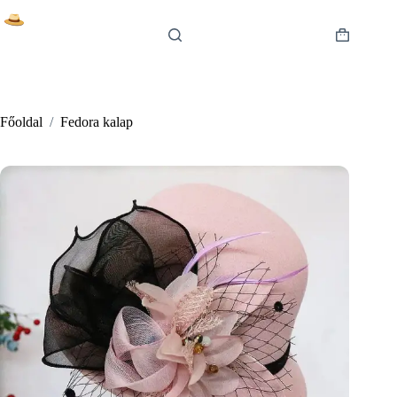
Skip
to
content
Shopping
cart
Főoldal
/
Fedora kalap