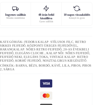
Ingyenes szállítás
48 órán belül
10 napos visszaküldés
Minden rendeléshez
kiszállítva
Könnyű és gyors
Gyors szállítás
KATEGÓRIÁK:
FEDORA KALAP: STÍLUSOS FILC, RETRO
SIKKES FEJFEDŐ, KÖZPONTI ÜREGES FEJFEDŐVEL
,
HARANGKALAP: NŐIES RETRO FEJFEDŐ, 20-AS ÉVEKBELI
FEJFEDŐ, ELEGÁNS CLOCHE.
,
KALAP NŐI: NŐIES FEJFEDŐ,
FEJFEDŐ NEKI, ELEGÁNS TOKA
,
VINTAGE KALAP: RETRO
FEJFEDŐ, KORHŰ FEJFEDŐ, NOSZTALGIKUS KIEGÉSZÍTŐ.
CÍMKÉK:
BARNA
,
BÉZS
,
BORDÓ
,
KÁVÉ
,
LILA
,
PIROS
,
PIROS
2
,
SÁRGA