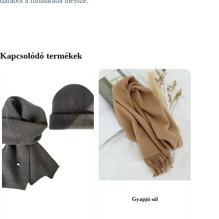
darabot a ruhatárába illessze.
Kapcsolódó termékek
Gyapjú sál