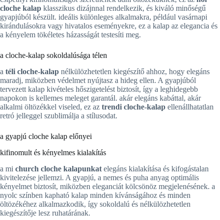
cloche kalap
klasszikus dizájnnal rendelkezik, és kiváló minőségű
gyapjúból készült. ideális különleges alkalmakra, például vasárnapi
kirándulásokra vagy hivatalos eseményekre, ez a kalap az elegancia és
a kényelem tökéletes házasságát testesíti meg.
a cloche-kalap sokoldalúsága télen
a
téli cloche-kalap
nélkülözhetetlen kiegészítő ahhoz, hogy elegáns
maradj, miközben védelmet nyújtasz a hideg ellen. A gyapjúból
tervezett kalap kivételes hőszigetelést biztosít, így a leghidegebb
napokon is kellemes meleget garantál. akár elegáns kabáttal, akár
alkalmi öltözékkel viseled, ez az
trendi cloche-kalap
ellenállhatatlan
retró jelleggel szublimálja a stílusodat.
a gyapjú cloche kalap előnyei
kifinomult és kényelmes kialakítás
a mi
church cloche kalapunkat
elegáns kialakítása és kifogástalan
kivitelezése jellemzi. A gyapjú, a nemes és puha anyag optimális
kényelmet biztosít, miközben eleganciát kölcsönöz megjelenésének. a
nyolc színben kapható kalap minden kívánságához és minden
öltözékéhez alkalmazkodik, így sokoldalú és nélkülözhetetlen
kiegészítője lesz ruhatárának.