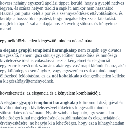
kövess néhány egyszerű ápolási tippet. kerüld, hogy a gyapjú nedves
legyen, és száraz helyen tárold a sapkát, amikor nem használod.
Használjon puha kefét a por és a szennyeződések eltávolításához, és
kerülje a hosszabb napsütést, hogy megakadályozza a kifakulást.
megfelelő ápolással a kalapja hosszú évekig stílusos és kényelmes
marad.
egy nélkülözhetetlen kiegészítő minden nő számára
a
elegáns gyapjú templomi harangkalap
nem csupán egy divatos
kiegészítő, hanem igazi stílusjegy. Időtlen kialakítása és minőségi
kivitelezése ideális választássá teszi a kényelmet és eleganciát
egyszerre kereső nők számára. akár egy vasárnapi kiránduláshoz, akár
egy különleges eseményhez, vagy egyszerűen csak a mindennapi
öltözéked feldobására, ez az
női kobakkalap
elengedhetetlen kelléke
a kiegészítőgyűjteményednek.
következtetés: az elegancia és a kényelem kombinációja
A
elegáns gyapjú templomi harangkalap
kifinomult dizájnjával és
kiváló minőségű kivitelezésével tökéletes kiegészítő minden
stílustudatos nő számára. Nyolc színben kapható, így számtalan
lehetőséget kínál megjelenésének szublimálására és eleganciájának
érvényesítésére. ne hagyja ki a lehetőséget, hogy ezt a kihagyhatatlan