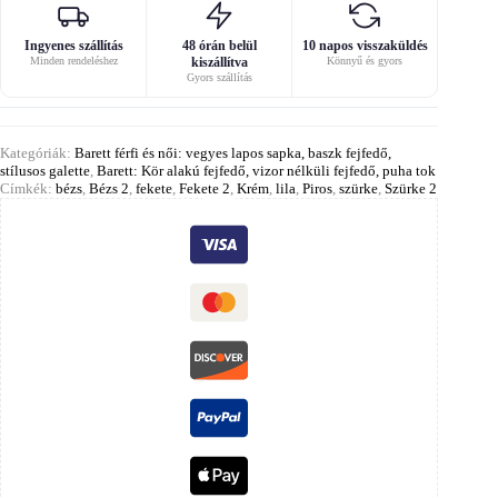
Ingyenes szállítás
48 órán belül
10 napos visszaküldés
Minden rendeléshez
kiszállítva
Könnyű és gyors
Gyors szállítás
Kategóriák:
Barett férfi és női: vegyes lapos sapka, baszk fejfedő,
stílusos galette
,
Barett: Kör alakú fejfedő, vizor nélküli fejfedő, puha tok
Címkék:
bézs
,
Bézs 2
,
fekete
,
Fekete 2
,
Krém
,
lila
,
Piros
,
szürke
,
Szürke 2