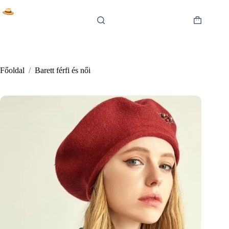
Skip
to
content
Shopping
cart
Főoldal
/
Barett férfi és női