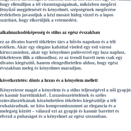
hogy ellenálljon a tél viszontagságainak, miközben megőrzi
fényűző megjelenését és kényelmét. szépségének megőrzése
érdekében javasoljuk a kézi mosást hideg vízzel és a lapos
szárítást, hogy elkerüljük a vetemedést.
alkalmazkodóképesség és stílus az egész évszakban
ez az
divatos barett
tökéletes társ a hűvös napokon és a téli
estéken. Akár egy elegáns kabáttal viseled egy esti városi
kiruccanáshoz, akár egy kényelmes pulóverrel egy laza naphoz,
tökéletesen illik a stílusodhoz. ez az
trendi barett
nem csak egy
divatos kiegészítő, hanem elengedhetetlen ahhoz, hogy egész
évszakban meleg és kényelmes maradjon.
következtetés: dönts a luxus és a kényelem mellett
Kényeztesse magát a kényelem és a stílus teljességével a
női gyapjú
és kasmír barettünkkel
. Luxusösszetételének és széles
színválasztékának köszönhetően tökéletes kiegészítője a téli
ruhatáradnak. ne köss kompromisszumot az elegancia és a
melegség között – válaszd ezt az
gyapjú és kasmír barettet
és
élvezd a puhaságot és a kényelmet az egész szezonban.