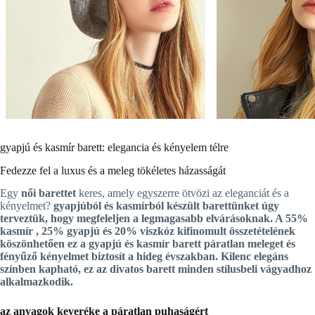
gyapjú és kasmír barett: elegancia és kényelem télre
Fedezze fel a luxus és a meleg tökéletes házasságát
Egy
női barettet
keres, amely egyszerre ötvözi az eleganciát és a
kényelmet?
gyapjúból és kasmírból készült
barettünket
úgy
terveztük, hogy megfeleljen a legmagasabb elvárásoknak. A
55%
kasmír
,
25% gyapjú
és
20% viszkóz
kifinomult összetételének
köszönhetően ez a
gyapjú és kasmír barett
páratlan meleget és
fényűző kényelmet biztosít a hideg évszakban. Kilenc elegáns
színben kapható, ez az
divatos barett
minden stílusbeli vágyadhoz
alkalmazkodik.
az anyagok keveréke a páratlan puhaságért