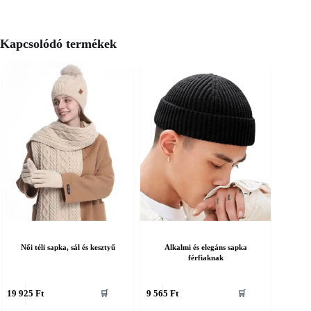
Kapcsolódó termékek
Női téli sapka, sál és kesztyű
Alkalmi és elegáns sapka
férfiaknak
nnek
Ennek
19 925
Ft
9 565
Ft
🛒
🛒
a
erméknek
terméknek