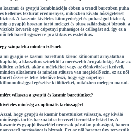
a
kaszmír
és
gyapjú
kombinációja ebben a
trendi barettben
puha
és kellemes textúrát eredményez, miközben kiváló hőszigetelést
biztosít. A
kaszmír
kivételes könnyedséget és puhaságot biztosít,
míg a
gyapjú
hosszan tartó meleget és plusz szilárdságot biztosít. a
viszkóz
keverék egy csipetnyi puhaságot és csillogást ad, így ez a
női téli barett
egyszerre praktikus és esztétikus.
egy színpaletta minden ízlésnek
a mi
gyapjú és kasmír barettünk
kilenc kifinomult árnyalatban
kapható, a klasszikus színektől a merészebb árnyalatokig. Akár az
időtlen szürkét, akár a mélykéket vagy az élénkvöröset kedveli,
minden alkalomra és minden stílusra van megfelelő szín. ez az
női
barett őszre
és télre lehetővé teszi, hogy egy csipetnyi
kifinomultsággal egészítse ki öltözékét, miközben melegen marad.
miért válassza a gyapjú és kasmír barettünket?
kivételes minőség az optimális tartósságért
Azzal, hogy
gyapjú és kasmír barettünket
választja, egy kiváló
minőségű, tartós használatra tervezett termékbe fektet be. A
kaszmír
és
gyapjú
összetétel nemcsak páratlan puhaságot, hanem
nagyszerű tartósságot is biztosít. Ezt az
női barettet
úgy terveztük,