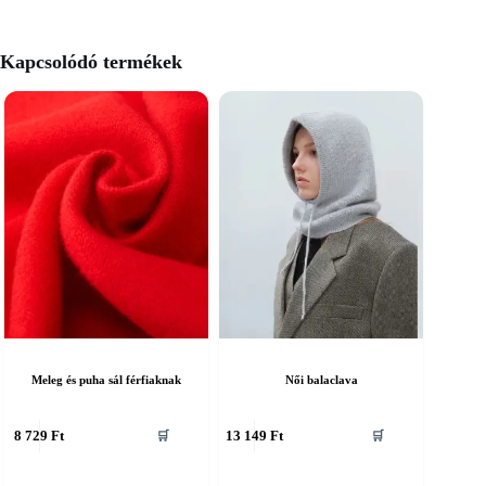
Kapcsolódó termékek
Meleg és puha sál férfiaknak
Női balaclava
nnek
Ennek
8 729
Ft
13 149
Ft
🛒
🛒
a
erméknek
terméknek
öbb
több