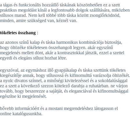
a tágas és funkcionális hozzáillő táskának köszönhetően ez a szett
praktikus megoldást kínál a legfontosabb dolgok szállítására, miközben
stílusos marad. Nem kell többé több táska között zsonglőrködnöd,
minden, amire szükséged van, kéznél van.
tökéletes összhang
:
az azonos színű kalap és táska harmonikus kombinációja biztosítja,
hogy öltözéke tökéletesen összehangolt legyen. akár egyszínű
megjelenés mellett dönt, akár a kontrasztokkal játszik, ezzel a szettel
egyedi és elegáns stílust hozhat létre.
egyszóval, az egymáshoz illő gyapjúkalap és táska szettünk tökéletes
kiegészítője annak, hogy stílusossá és kifinomulttá varázsolja öltözékét.
a nyolc divatos színnel, a minőségi kivitelezéssel és a sokoldalúsággal
ez a szett a következő szezon kötelező darabja a ruhatárban. ne várjon
tovább, hogy beszerezze a sajátját, és eleganciával és kifinomultsággal
egészítse ki megjelenését.
bővebb információért és a mostani megrendeléshez látogasson el
online katalógusunkba.