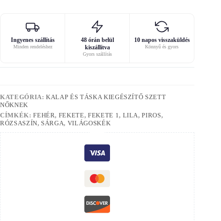
Ingyenes szállítás
48 órán belül
10 napos visszaküldés
Minden rendeléshez
kiszállítva
Könnyű és gyors
Gyors szállítás
KATEGÓRIA:
KALAP ÉS TÁSKA KIEGÉSZÍTŐ SZETT
NŐKNEK
CÍMKÉK:
FEHÉR
,
FEKETE
,
FEKETE 1
,
LILA
,
PIROS
,
RÓZSASZÍN
,
SÁRGA
,
VILÁGOSKÉK