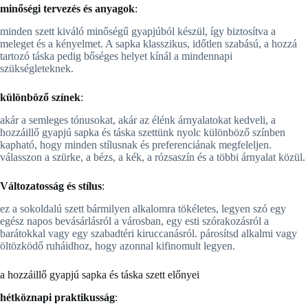
minőségi tervezés és anyagok
:
minden szett kiváló minőségű gyapjúból készül, így biztosítva a
meleget és a kényelmet. A sapka klasszikus, időtlen szabású, a hozzá
tartozó táska pedig bőséges helyet kínál a mindennapi
szükségleteknek.
különböző színek
:
akár a semleges tónusokat, akár az élénk árnyalatokat kedveli, a
hozzáillő gyapjú sapka és táska szettünk nyolc különböző színben
kapható, hogy minden stílusnak és preferenciának megfeleljen.
válasszon a szürke, a bézs, a kék, a rózsaszín és a többi árnyalat közül.
Változatosság és stílus
:
ez a sokoldalú szett bármilyen alkalomra tökéletes, legyen szó egy
egész napos bevásárlásról a városban, egy esti szórakozásról a
barátokkal vagy egy szabadtéri kiruccanásról. párosítsd alkalmi vagy
öltözködő ruháidhoz, hogy azonnal kifinomult legyen.
a hozzáillő gyapjú sapka és táska szett előnyei
hétköznapi praktikusság
: