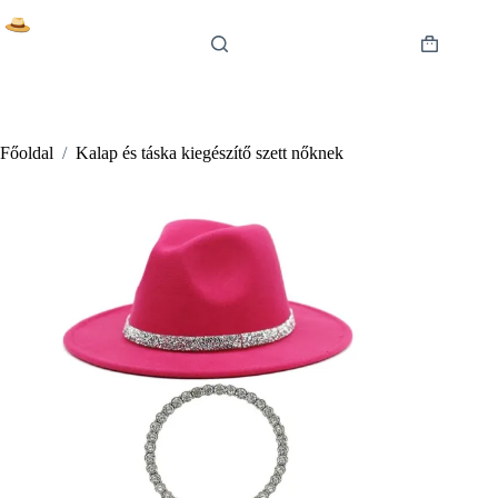
Skip
to
content
Shopping
cart
Főoldal
/
Kalap és táska kiegészítő szett nőknek