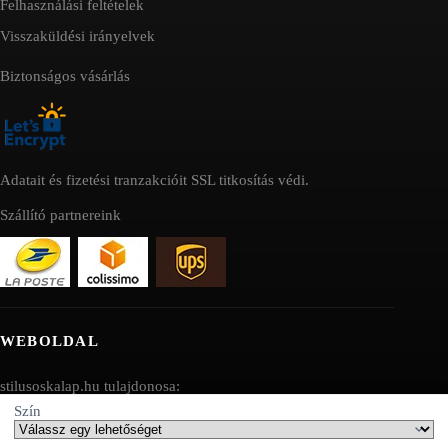
Felhasználási feltételek
Visszaküldési irányelvek
Biztonságos vásárlás
Adatait és fizetési tranzakcióit SSL titkosítás védi.
Szállító partnereink
WEBOLDAL
stilusoskalap.hu tulajdonosa:
Szín
AV SEO LLC