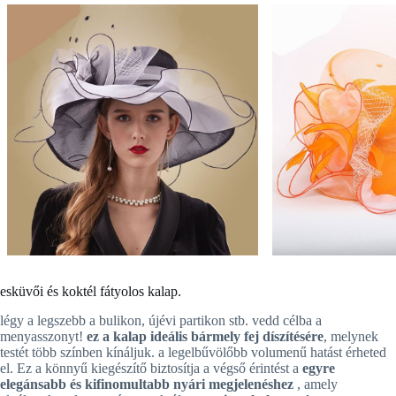
esküvői és koktél fátyolos kalap.
légy a legszebb a bulikon, újévi partikon stb. vedd célba a
menyasszonyt!
ez a kalap ideális bármely fej díszítésére
, melynek
testét több színben kínáljuk. a legelbűvölőbb volumenű hatást érheted
el. Ez a könnyű kiegészítő biztosítja a végső érintést a
egyre
elegánsabb és kifinomultabb nyári megjelenéshez
, amely