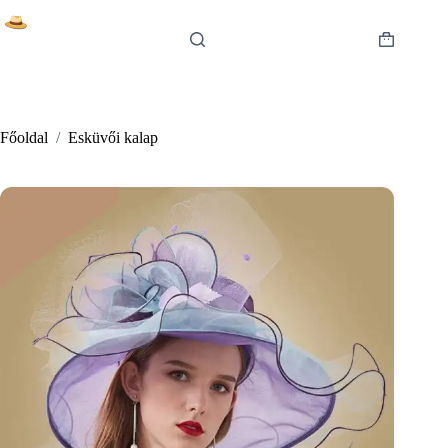
Skip
to
content
Shopping
cart
Főoldal
/
Esküvői kalap