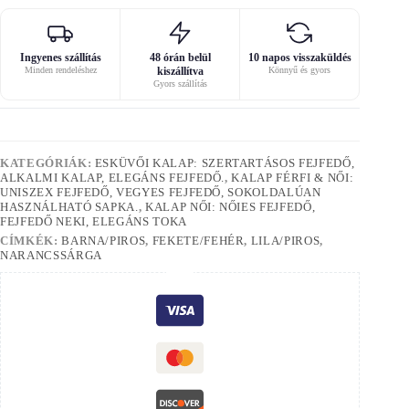
Ingyenes szállítás
48 órán belül
10 napos visszaküldés
Minden rendeléshez
kiszállítva
Könnyű és gyors
Gyors szállítás
KATEGÓRIÁK:
ESKÜVŐI KALAP: SZERTARTÁSOS FEJFEDŐ,
ALKALMI KALAP, ELEGÁNS FEJFEDŐ.
,
KALAP FÉRFI & NŐI:
UNISZEX FEJFEDŐ, VEGYES FEJFEDŐ, SOKOLDALÚAN
HASZNÁLHATÓ SAPKA.
,
KALAP NŐI: NŐIES FEJFEDŐ,
FEJFEDŐ NEKI, ELEGÁNS TOKA
CÍMKÉK:
BARNA/PIROS
,
FEKETE/FEHÉR
,
LILA/PIROS
,
NARANCSSÁRGA