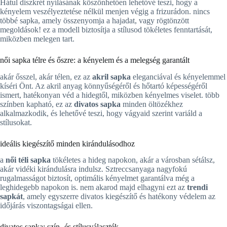
Hátul diszkrét nyílásának köszönhetően lehetővé teszi, hogy a
kényelem veszélyeztetése nélkül menjen végig a frizurádon. nincs
többé sapka, amely összenyomja a hajadat, vagy rögtönzött
megoldások! ez a modell biztosítja a stílusod tökéletes fenntartását,
miközben melegen tart.
női sapka télre és őszre: a kényelem és a melegség garantált
akár ősszel, akár télen, ez az
akril sapka
eleganciával és kényelemmel
kíséri Önt. Az akril anyag könnyűségéről és hőtartó képességéről
ismert, hatékonyan véd a hidegtől, miközben kényelmes viselet. több
színben kapható, ez az
divatos sapka
minden öltözékhez
alkalmazkodik, és lehetővé teszi, hogy vágyaid szerint variáld a
stílusokat.
ideális kiegészítő minden kirándulásodhoz
a
női téli sapka
tökéletes a hideg napokon, akár a városban sétálsz,
akár vidéki kirándulásra indulsz. Sztreccsanyaga nagyfokú
rugalmasságot biztosít, optimális kényelmet garantálva még a
leghidegebb napokon is. nem akarod majd elhagyni ezt az
trendi
sapkát
, amely egyszerre divatos kiegészítő és hatékony védelem az
időjárás viszontagságai ellen.
divatos sapka: szín- és stílusválaszték