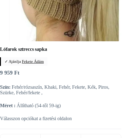
Lófarok sztreccs sapka
✓ Ajánlja
Fekete Ádám
9 959
Ft
Szín:
Fehér/rózsaszín, Khaki, Fehér, Fekete, Kék, Piros,
Szürke, Fehér/fekete ,
Méret :
Állítható (54-től 59-ig)
Válasszon opciókat a fizetési oldalon