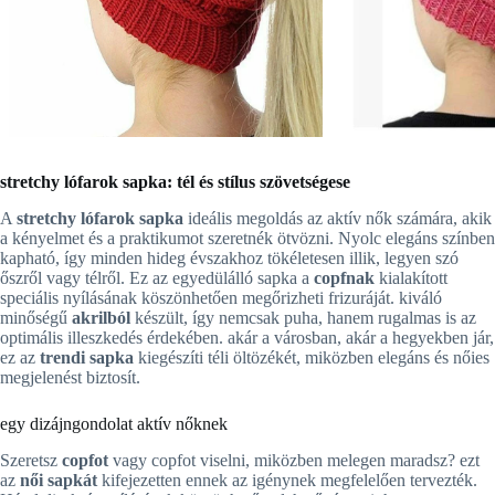
stretchy lófarok sapka: tél és stílus szövetségese
A
stretchy lófarok sapka
ideális megoldás az aktív nők számára, akik
a kényelmet és a praktikumot szeretnék ötvözni. Nyolc elegáns színben
kapható, így minden hideg évszakhoz tökéletesen illik, legyen szó
őszről vagy télről. Ez az egyedülálló sapka a
copfnak
kialakított
speciális nyílásának köszönhetően megőrizheti frizuráját. kiváló
minőségű
akrilból
készült, így nemcsak puha, hanem rugalmas is az
optimális illeszkedés érdekében. akár a városban, akár a hegyekben jár,
ez az
trendi sapka
kiegészíti téli öltözékét, miközben elegáns és nőies
megjelenést biztosít.
egy dizájngondolat aktív nőknek
Szeretsz
copfot
vagy copfot viselni, miközben melegen maradsz? ezt
az
női sapkát
kifejezetten ennek az igénynek megfelelően tervezték.