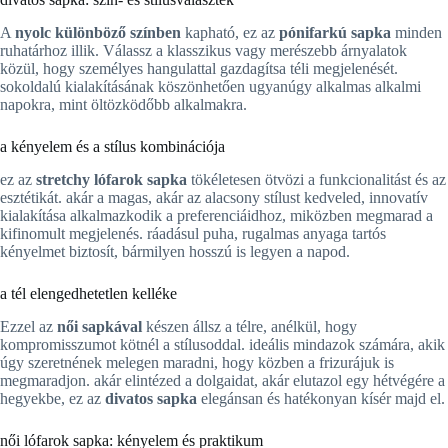
A
nyolc különböző színben
kapható, ez az
pónifarkú sapka
minden
ruhatárhoz illik. Válassz a klasszikus vagy merészebb árnyalatok
közül, hogy személyes hangulattal gazdagítsa téli megjelenését.
sokoldalú kialakításának köszönhetően ugyanúgy alkalmas alkalmi
napokra, mint öltözködőbb alkalmakra.
a kényelem és a stílus kombinációja
ez az
stretchy lófarok sapka
tökéletesen ötvözi a funkcionalitást és az
esztétikát. akár a magas, akár az alacsony stílust kedveled, innovatív
kialakítása alkalmazkodik a preferenciáidhoz, miközben megmarad a
kifinomult megjelenés. ráadásul puha, rugalmas anyaga tartós
kényelmet biztosít, bármilyen hosszú is legyen a napod.
a tél elengedhetetlen kelléke
Ezzel az
női sapkával
készen állsz a télre, anélkül, hogy
kompromisszumot kötnél a stílusoddal. ideális mindazok számára, akik
úgy szeretnének melegen maradni, hogy közben a frizurájuk is
megmaradjon. akár elintézed a dolgaidat, akár elutazol egy hétvégére a
hegyekbe, ez az
divatos sapka
elegánsan és hatékonyan kísér majd el.
női lófarok sapka: kényelem és praktikum