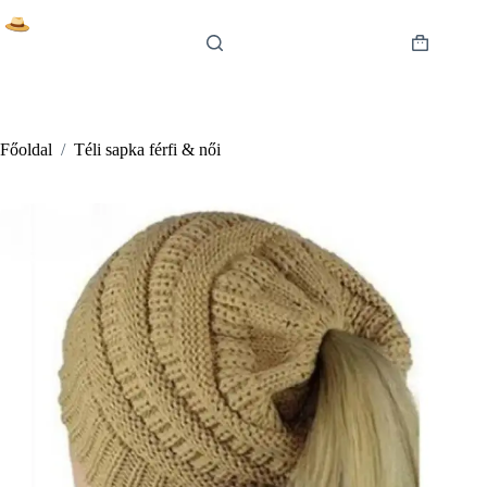
Skip
to
content
Shopping
cart
Főoldal
/
Téli sapka férfi & női