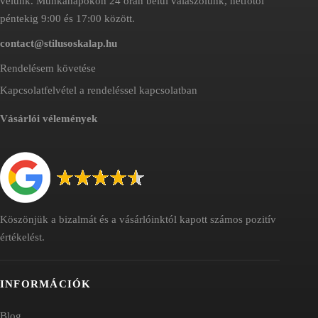
velünk. Munkanapokon 24 órán belül válaszolunk, hétfőtől
péntekig 9:00 és 17:00 között.
contact@stilusoskalap.hu
Rendelésem követése
Kapcsolatfelvétel a rendeléssel kapcsolatban
Vásárlói vélemények
Köszönjük a bizalmát és a vásárlóinktól kapott számos pozitív
értékelést.
INFORMÁCIÓK
Blog