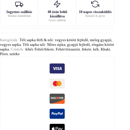
Ingyenes szállítás
48 órán belül
10 napos visszaküldés
Minden rendeléshez
kiszállítva
Könnyű és gyors
Gyors szállítás
Kategóriák:
Téli sapka férfi & női: vegyes kötött fejfedő, meleg gyapjú,
vegyes sapka
,
Téli sapka női: Nőies sipka, gyapjú fejfedő, elegáns kötött
sapka.
Címkék:
fehér
,
Fehér/fekete
,
Fehér/rózsaszín
,
fekete
,
kék
,
Khaki
,
Piros
,
szürke