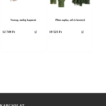
Vastag, meleg kapucni
Plüss sapka, sál és kesztyű
nnek
Ennek
12 749
Ft
19 525
Ft
🛒
🛒
a
erméknek
terméknek
öbb
több
ariációja
variációja
an.
van.
A
áltozatok
változatok
a
ermékoldalon
termékoldalon
álaszthatók
választhatók
i
ki
KAPCSOLAT