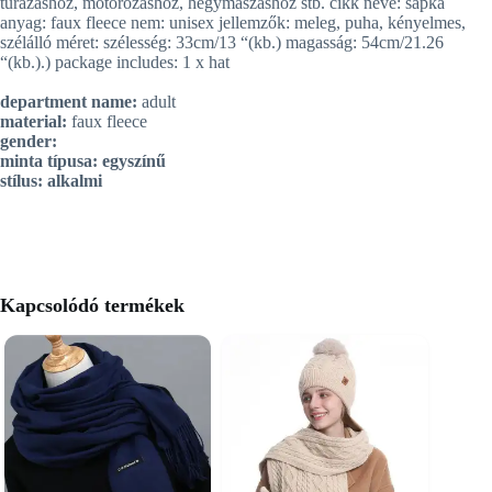
túrázáshoz, motorozáshoz, hegymászáshoz stb. cikk neve: sapka
anyag: faux fleece nem: unisex jellemzők: meleg, puha, kényelmes,
szélálló méret: szélesség: 33cm/13 “(kb.) magasság: 54cm/21.26
“(kb.).) package includes: 1 x hat
department name:
adult
material:
faux fleece
gender:
minta típusa:
egyszínű
stílus:
alkalmi
Kapcsolódó termékek