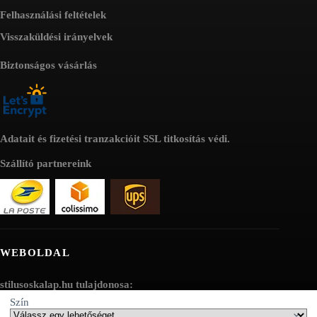
Felhasználási feltételek
Visszaküldési irányelvek
Biztonságos vásárlás
Adatait és fizetési tranzakcióit SSL titkosítás védi.
Szállító partnereink
WEBOLDAL
stilusoskalap.hu tulajdonosa:
Szín
AV SEO LLC