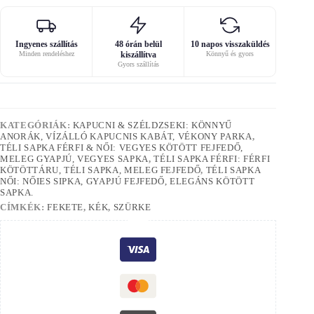
Ingyenes szállítás
48 órán belül
10 napos visszaküldés
Minden rendeléshez
kiszállítva
Könnyű és gyors
Gyors szállítás
KATEGÓRIÁK:
KAPUCNI & SZÉLDZSEKI: KÖNNYŰ
ANORÁK, VÍZÁLLÓ KAPUCNIS KABÁT, VÉKONY PARKA
,
TÉLI SAPKA FÉRFI & NŐI: VEGYES KÖTÖTT FEJFEDŐ,
MELEG GYAPJÚ, VEGYES SAPKA
,
TÉLI SAPKA FÉRFI: FÉRFI
KÖTÖTTÁRU, TÉLI SAPKA, MELEG FEJFEDŐ
,
TÉLI SAPKA
NŐI: NŐIES SIPKA, GYAPJÚ FEJFEDŐ, ELEGÁNS KÖTÖTT
SAPKA.
CÍMKÉK:
FEKETE
,
KÉK
,
SZÜRKE