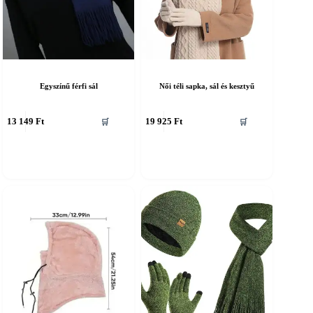
Egyszínű férfi sál
Női téli sapka, sál és kesztyű
nnek
Ennek
13 149
Ft
19 925
Ft
🛒
🛒
a
erméknek
terméknek
öbb
több
ariációja
variációja
an.
van.
A
áltozatok
változatok
a
ermékoldalon
termékoldalon
álaszthatók
választhatók
i
ki