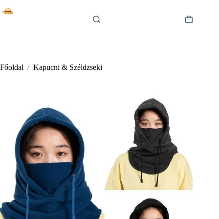
Skip
to
content
Shopping
cart
Főoldal
/
Kapucni & Széldzseki