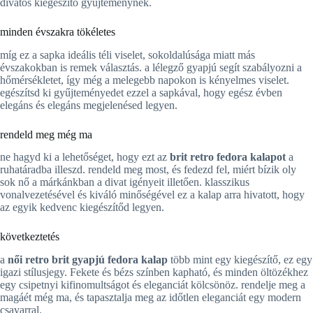
divatos kiegészítő gyűjteménynek.
minden évszakra tökéletes
míg ez a sapka ideális téli viselet, sokoldalúsága miatt más
évszakokban is remek választás. a lélegző gyapjú segít szabályozni a
hőmérsékletet, így még a melegebb napokon is kényelmes viselet.
egészítsd ki gyűjteményedet ezzel a sapkával, hogy egész évben
elegáns és elegáns megjelenésed legyen.
rendeld meg még ma
ne hagyd ki a lehetőséget, hogy ezt az
brit retro fedora kalapot
a
ruhatáradba illeszd. rendeld meg most, és fedezd fel, miért bízik oly
sok nő a márkánkban a divat igényeit illetően. klasszikus
vonalvezetésével és kiváló minőségével ez a kalap arra hivatott, hogy
az egyik kedvenc kiegészítőd legyen.
következtetés
a
női retro brit gyapjú fedora kalap
több mint egy kiegészítő, ez egy
igazi stílusjegy. Fekete és bézs színben kapható, és minden öltözékhez
egy csipetnyi kifinomultságot és eleganciát kölcsönöz. rendelje meg a
magáét még ma, és tapasztalja meg az időtlen eleganciát egy modern
csavarral.