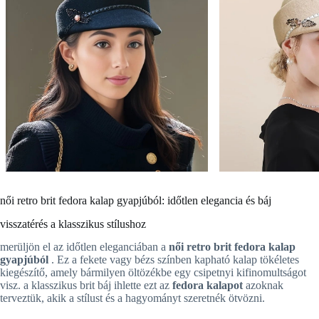
női retro brit fedora kalap gyapjúból: időtlen elegancia és báj
visszatérés a klasszikus stílushoz
merüljön el az időtlen eleganciában a
női retro brit fedora kalap
gyapjúból
. Ez a fekete vagy bézs színben kapható kalap tökéletes
kiegészítő, amely bármilyen öltözékbe egy csipetnyi kifinomultságot
visz. a klasszikus brit báj ihlette ezt az
fedora kalapot
azoknak
terveztük, akik a stílust és a hagyományt szeretnék ötvözni.