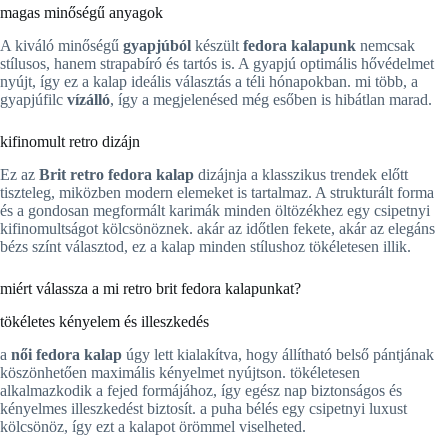
magas minőségű anyagok
A kiváló minőségű
gyapjúból
készült
fedora kalapunk
nemcsak
stílusos, hanem strapabíró és tartós is. A gyapjú optimális hővédelmet
nyújt, így ez a kalap ideális választás a téli hónapokban. mi több, a
gyapjúfilc
vízálló
, így a megjelenésed még esőben is hibátlan marad.
kifinomult retro dizájn
Ez az
Brit retro fedora kalap
dizájnja a klasszikus trendek előtt
tiszteleg, miközben modern elemeket is tartalmaz. A strukturált forma
és a gondosan megformált karimák minden öltözékhez egy csipetnyi
kifinomultságot kölcsönöznek. akár az időtlen fekete, akár az elegáns
bézs színt választod, ez a kalap minden stílushoz tökéletesen illik.
miért válassza a mi retro brit fedora kalapunkat?
tökéletes kényelem és illeszkedés
a
női fedora kalap
úgy lett kialakítva, hogy állítható belső pántjának
köszönhetően maximális kényelmet nyújtson. tökéletesen
alkalmazkodik a fejed formájához, így egész nap biztonságos és
kényelmes illeszkedést biztosít. a puha bélés egy csipetnyi luxust
kölcsönöz, így ezt a kalapot örömmel viselheted.