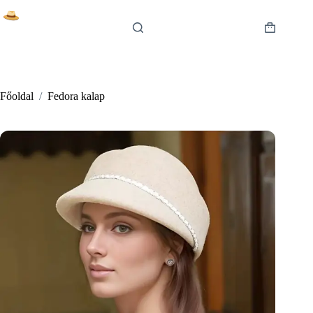
Skip
to
content
Shopping
cart
Főoldal
/
Fedora kalap