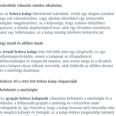
sokoldalú választás minden alkalomra
ez az
fedora kalap
hihetetlenül sokoldalú. viseld egy elegáns kabáttal
egy esti városnézéshez, vagy alkalmi öltözékkel egy könnyedén
elegáns megjelenéshez. az a képessége, hogy számos öltözékhez
passzol, a ruhatár alapdarabjává teszi. akár egy hivatalos eseményre,
akár egy hétköznapra, ez a kalap mindig tökéletes befejezést ad.
egy trendi és időtlen darab
a
trendi fedora kalap
retro brit több mint egy kiegészítő, ez egy
stílusmegnyilvánítás. ennek a kalapnak az elfogadásával
kifinomultságot és eleganciát mutatsz, ami sosem megy ki a divatból.
ezt a kalapot olyan nőknek terveztük, akik értékelik az időtlen divatot
és a minőségi darabokat.
fedezze fel a retro brit fedora kalap eleganciáját
befektetés a minőségbe
Az
gyapjú fedora kalapunk
választása befektetés a minőségbe és a
stílusba. a felhasznált gyapjút a tartósság és a kényelem miatt
válogattuk ki, így biztosítva, hogy a kalap hosszan tartó használat után
is megőrzi külsejét és formáját. ez a kalap értékes kiegészítője bármely