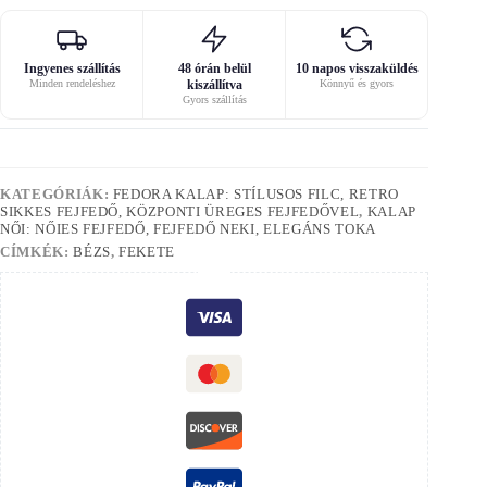
Ingyenes szállítás
48 órán belül
10 napos visszaküldés
Minden rendeléshez
kiszállítva
Könnyű és gyors
Gyors szállítás
KATEGÓRIÁK:
FEDORA KALAP: STÍLUSOS FILC, RETRO
SIKKES FEJFEDŐ, KÖZPONTI ÜREGES FEJFEDŐVEL
,
KALAP
NŐI: NŐIES FEJFEDŐ, FEJFEDŐ NEKI, ELEGÁNS TOKA
CÍMKÉK:
BÉZS
,
FEKETE