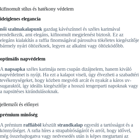
kifinomult stílus és hatékony védelem
ideiglenes elegancia
női szalmakalapunk
gazdag kávészínnel és széles karimával
rendelkezik, ami elegáns, kifinomult megjelenést biztosít. Ez az
elegáns kialakítás a raffia finomságával párosulva tökéletes kiegészítője
bármely nyári öltözéknek, legyen az alkalmi vagy öltözködőbb.
optimális napvédelem
A
napsapka
széles karimája nem csupán dizájnelem, hanem kiváló
napvédelmet is nyújt. Ha ezt a kalapot viseli, úgy élvezheti a szabadtéri
tevékenységeket, hogy közben megvédi arcát és nyakát a káros uv-
sugaraktól, így ideális kiegészítője a hosszú tengerparti napoknak vagy
a napsütéses kirándulásoknak.
jellemzői és előnyei
prémium minőség
A prémium
raffiából
készült
strandkalap
egyesíti a tartósságot és a
könnyűséget. A rafia híres a strapabíróságáról és arról, hogy idővel,
még összehajtogatva vagy nedvesedés után is képes megtartani az