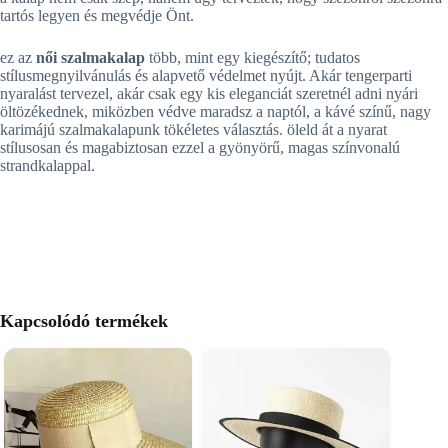
tartós legyen és megvédje Önt.
ez az
női szalmakalap
több, mint egy kiegészítő; tudatos
stílusmegnyilvánulás és alapvető védelmet nyújt. Akár tengerparti
nyaralást tervezel, akár csak egy kis eleganciát szeretnél adni nyári
öltözékednek, miközben védve maradsz a naptól, a kávé színű, nagy
karimájú szalmakalapunk tökéletes választás. öleld át a nyarat
stílusosan és magabiztosan ezzel a gyönyörű, magas színvonalú
strandkalappal.
Kapcsolódó termékek