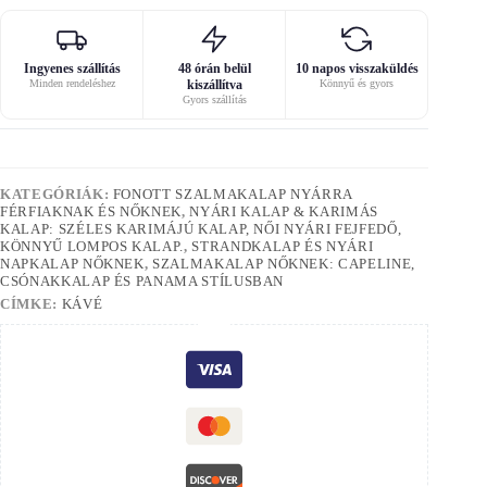
Ingyenes szállítás
48 órán belül
10 napos visszaküldés
Minden rendeléshez
kiszállítva
Könnyű és gyors
Gyors szállítás
KATEGÓRIÁK:
FONOTT SZALMAKALAP NYÁRRA
FÉRFIAKNAK ÉS NŐKNEK
,
NYÁRI KALAP & KARIMÁS
KALAP: SZÉLES KARIMÁJÚ KALAP, NŐI NYÁRI FEJFEDŐ,
KÖNNYŰ LOMPOS KALAP.
,
STRANDKALAP ÉS NYÁRI
NAPKALAP NŐKNEK
,
SZALMAKALAP NŐKNEK: CAPELINE,
CSÓNAKKALAP ÉS PANAMA STÍLUSBAN
CÍMKE:
KÁVÉ