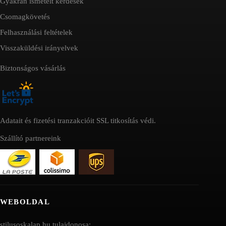
Gyakran ismételt kérdések
Csomagkövetés
Felhasználási feltételek
Visszaküldési irányelvek
Biztonságos vásárlás
Adatait és fizetési tranzakcióit SSL titkosítás védi.
Szállító partnereink
WEBOLDAL
stilusoskalap.hu tulajdonosa: