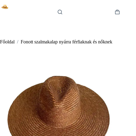
Skip
to
content
Shopping
cart
Főoldal
/
Fonott szalmakalap nyárra férfiaknak és nőknek