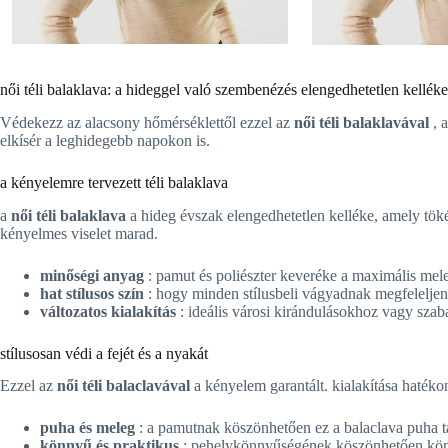
női téli balaklava: a hideggel való szembenézés elengedhetetlen kelléke
Védekezz az alacsony hőmérséklettől ezzel az
női téli balaklavával
, 
elkísér a leghidegebb napokon is.
a kényelemre tervezett téli balaklava
a
női téli balaklava
a hideg évszak elengedhetetlen kelléke, amely tökél
kényelmes viselet marad.
minőségi anyag
: pamut és poliészter keveréke a maximális mel
hat stílusos szín
: hogy minden stílusbeli vágyadnak megfeleljen
változatos kialakítás
: ideális városi kirándulásokhoz vagy szab
stílusosan védi a fejét és a nyakát
Ezzel az
női téli balaclavával
a kényelem garantált. kialakítása hatéko
puha és meleg
: a pamutnak köszönhetően ez a balaclava puha ta
könnyű és praktikus
: pehelykönnyűségének köszönhetően kön