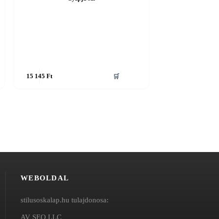
Ennek
15 145
Ft
🛒
a
terméknek
több
variációja
van.
A
változatok
a
termékoldalon
választhatók
ki
WEBOLDAL
stilusoskalap.hu tulajdonosa:
AV SEO LLC