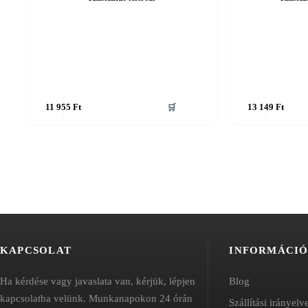
Ennek
Ennek
11 955
Ft
🛒
13 149
Ft
a
a
terméknek
terméknek
több
több
variációja
variációja
van.
van.
A
A
változatok
változatok
a
a
termékoldalon
termékoldalon
választhatók
választhatók
ki
ki
KAPCSOLAT
INFORMÁCI
Ha kérdése vagy javaslata van, kérjük, lépjen
Blog
kapcsolatba velünk. Munkanapokon 24 órán
Szállítási irányelv