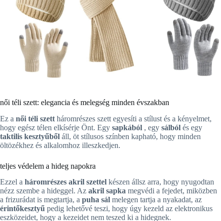
női téli szett: elegancia és melegség minden évszakban
Ez a
női téli szett
háromrészes szett egyesíti a stílust és a kényelmet,
hogy egész télen elkísérje Önt. Egy
sapkából
, egy
sálból
és egy
taktilis kesztyűből
áll, öt stílusos színben kapható, hogy minden
öltözékhez és alkalomhoz illeszkedjen.
teljes védelem a hideg napokra
Ezzel a
háromrészes akril szettel
készen állsz arra, hogy nyugodtan
nézz szembe a hideggel. Az
akril sapka
megvédi a fejedet, miközben
a frizurádat is megtartja, a
puha sál
melegen tartja a nyakadat, az
érintőkesztyű
pedig lehetővé teszi, hogy úgy kezeld az elektronikus
eszközeidet, hogy a kezeidet nem teszed ki a hidegnek.