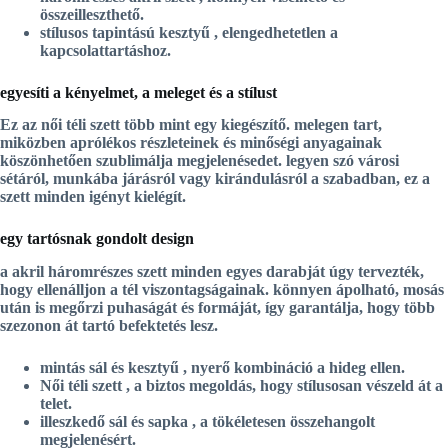
összeilleszthető.
stílusos tapintású kesztyű
, elengedhetetlen a
kapcsolattartáshoz.
egyesíti a kényelmet, a meleget és a stílust
Ez az
női téli szett
több mint egy kiegészítő. melegen tart,
miközben aprólékos részleteinek és minőségi anyagainak
köszönhetően szublimálja megjelenésedet. legyen szó városi
sétáról, munkába járásról vagy kirándulásról a szabadban, ez a
szett minden igényt kielégít.
egy tartósnak gondolt design
a
akril háromrészes szett
minden egyes darabját úgy tervezték,
hogy ellenálljon a tél viszontagságainak. könnyen ápolható, mosás
után is megőrzi puhaságát és formáját, így garantálja, hogy több
szezonon át tartó befektetés lesz.
mintás sál és kesztyű
, nyerő kombináció a hideg ellen.
Női téli szett
, a biztos megoldás, hogy stílusosan vészeld át a
telet.
illeszkedő sál és sapka
, a tökéletesen összehangolt
megjelenésért.