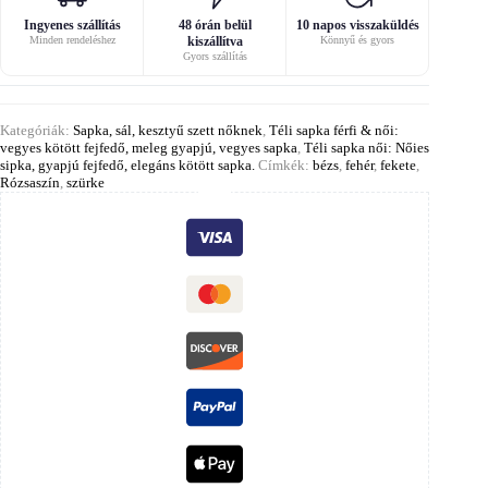
Ingyenes szállítás
48 órán belül
10 napos visszaküldés
Minden rendeléshez
kiszállítva
Könnyű és gyors
Gyors szállítás
Kategóriák:
Sapka, sál, kesztyű szett nőknek
,
Téli sapka férfi & női:
vegyes kötött fejfedő, meleg gyapjú, vegyes sapka
,
Téli sapka női: Nőies
sipka, gyapjú fejfedő, elegáns kötött sapka.
Címkék:
bézs
,
fehér
,
fekete
,
Rózsaszín
,
szürke