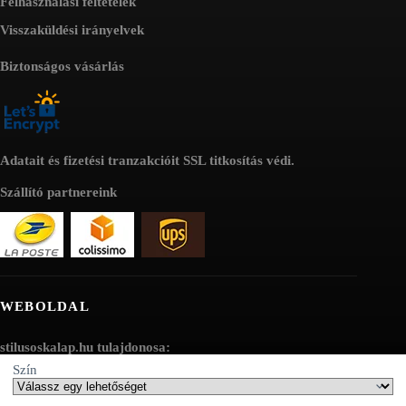
Felhasználási feltételek
Visszaküldési irányelvek
Biztonságos vásárlás
Adatait és fizetési tranzakcióit SSL titkosítás védi.
Szállító partnereink
WEBOLDAL
stilusoskalap.hu tulajdonosa:
Szín
AV SEO LLC