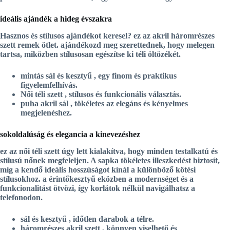
ideális ajándék a hideg évszakra
Hasznos és stílusos ajándékot keresel? ez az
akril háromrészes
szett
remek ötlet. ajándékozd meg szerettednek, hogy melegen
tartsa, miközben stílusosan egészítse ki téli öltözékét.
mintás sál és kesztyű
, egy finom és praktikus
figyelemfelhívás.
Női téli szett
, stílusos és funkcionális választás.
puha akril sál
, tökéletes az elegáns és kényelmes
megjelenéshez.
sokoldalúság és elegancia a kinevezéshez
ez az
női téli szett
úgy lett kialakítva, hogy minden testalkatú és
stílusú nőnek megfeleljen. A
sapka
tökéletes illeszkedést biztosít,
míg a
kendő
ideális hosszúságot kínál a különböző kötési
stílusokhoz. a
érintőkesztyű
eközben a modernséget és a
funkcionalitást ötvözi, így korlátok nélkül navigálhatsz a
telefonodon.
sál és kesztyű
, időtlen darabok a télre.
háromrészes akril szett
, könnyen viselhető és