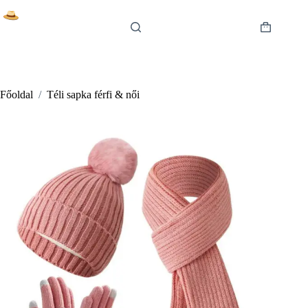
Skip
to
content
Shopping
cart
Főoldal
/
Téli sapka férfi & női