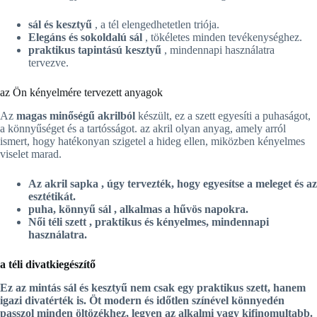
sál és kesztyű
, a tél elengedhetetlen triója.
Elegáns és sokoldalú sál
, tökéletes minden tevékenységhez.
praktikus tapintású kesztyű
, mindennapi használatra
tervezve.
az Ön kényelmére tervezett anyagok
Az
magas minőségű akrilból
készült, ez a szett egyesíti a puhaságot,
a könnyűséget és a tartósságot. az akril olyan anyag, amely arról
ismert, hogy hatékonyan szigetel a hideg ellen, miközben kényelmes
viselet marad.
Az
akril sapka
, úgy tervezték, hogy egyesítse a meleget és az
esztétikát.
puha, könnyű sál
, alkalmas a hűvös napokra.
Női téli szett
, praktikus és kényelmes, mindennapi
használatra.
a téli divatkiegészítő
Ez az
mintás sál és kesztyű
nem csak egy praktikus szett, hanem
igazi divatérték is. Öt modern és időtlen színével könnyedén
passzol minden öltözékhez, legyen az alkalmi vagy kifinomultabb.