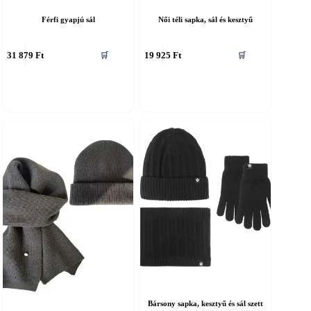
Férfi gyapjú sál
Női téli sapka, sál és kesztyű
nnek
Ennek
31 879
Ft
19 925
Ft
🛒
🛒
a
erméknek
terméknek
öbb
több
ariációja
variációja
an.
van.
A
áltozatok
változatok
a
ermékoldalon
termékoldalon
álaszthatók
választhatók
i
ki
Bársony sapka, kesztyű és sál szett