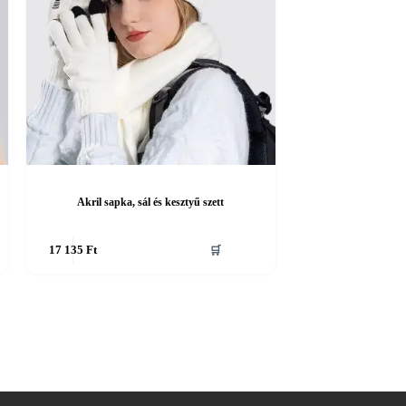
Akril sapka, sál és kesztyű szett
Ennek
17 135
Ft
🛒
a
terméknek
több
variációja
van.
A
változatok
a
termékoldalon
választhatók