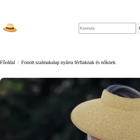
Skip
to
content
No
results
Főoldal
/
Fonott szalmakalap nyárra férfiaknak és nőknek