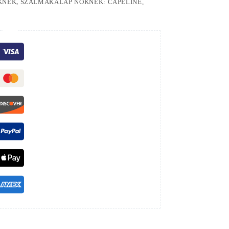
KNEK
,
SZALMAKALAP NŐKNEK: CAPELINE,