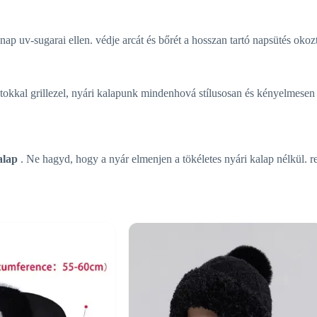
ap uv-sugarai ellen. védje arcát és bőrét a hosszan tartó napsütés oko
tokkal grillezel, nyári kalapunk mindenhová stílusosan és kényelmesen e
alap
. Ne hagyd, hogy a nyár elmenjen a tökéletes nyári kalap nélkül. rend