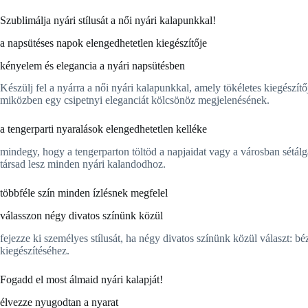
Szublimálja nyári stílusát a női nyári kalapunkkal!
a napsütéses napok elengedhetetlen kiegészítője
kényelem és elegancia a nyári napsütésben
Készülj fel a nyárra a női nyári kalapunkkal, amely tökéletes kiegészít
miközben egy csipetnyi eleganciát kölcsönöz megjelenésének.
a tengerparti nyaralások elengedhetetlen kelléke
mindegy, hogy a tengerparton töltöd a napjaidat vagy a városban sétálg
társad lesz minden nyári kalandodhoz.
többféle szín minden ízlésnek megfelel
válasszon négy divatos színünk közül
fejezze ki személyes stílusát, ha négy divatos színünk közül választ: b
kiegészítéséhez.
Fogadd el most álmaid nyári kalapját!
élvezze nyugodtan a nyarat