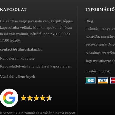
ki
ki
KAPCSOLAT
INFORMÁCI
Ha kérdése vagy javaslata van, kérjük, lépjen
Blog
kapcsolatba velünk. Munkanapokon 24 órán
Szállítási irányelv
belül válaszolunk, hétfőtől péntekig 9:00 és
Adatvédelmi irán
17:00 között.
Visszaküldési és v
contact@stilusoskalap.hu
Általános szerződé
Rendelésem követése
Jogi nyilatkozat 
Kapcsolatfelvétel a rendeléssel kapcsolatban
Fizetési módok
Vásárlói vélemények
Köszönjük a bizalmát és a vásárlóinktól kapott