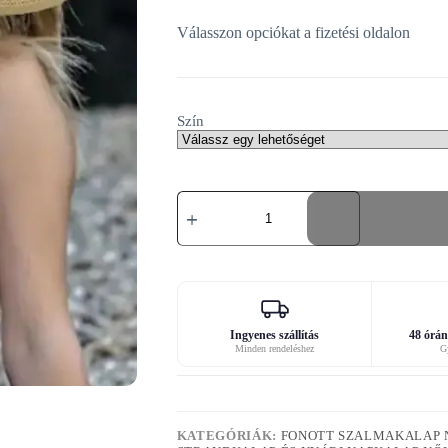
Válasszon opciókat a fizetési oldalon
Szín
Nyári
kalap
nőknek
mennyiség
Ingyenes szállítás
48 órán 
Minden rendeléshez
Gy
KATEGÓRIÁK:
FONOTT SZALMAKALAP 