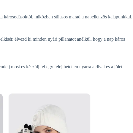
zta károsodásoktól, miközben stílusos marad a napellenzős kalapunkkal.
lkísér. élvezd ki minden nyári pillanatot anélkül, hogy a nap káros
elj most és készülj fel egy felejthetetlen nyárra a divat és a jólét