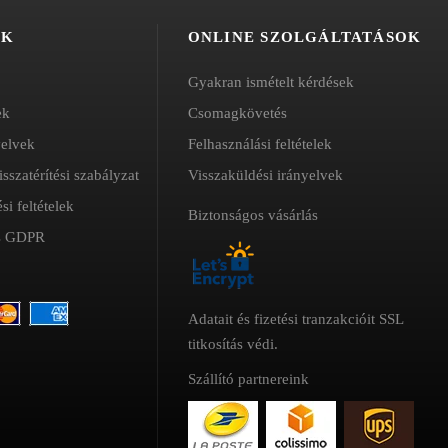
ki
ÓK
ONLINE SZOLGÁLTATÁSOK
Gyakran ismételt kérdések
ek
Csomagkövetés
yelvek
Felhasználási feltételek
isszatérítési szabályzat
Visszaküldési irányelvek
si feltételek
Biztonságos vásárlás
és GDPR
Adatait és fizetési tranzakcióit SSL
titkosítás védi.
Szállító partnereink