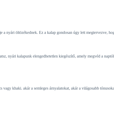
ője a nyári öltözékednek. Ez a kalap gondosan úgy lett megtervezve, hogy
atsz, nyári kalapunk elengedhetetlen kiegészítő, amely megvéd a naptól,
ézs vagy khaki. akár a semleges árnyalatokat, akár a világosabb tónusoka