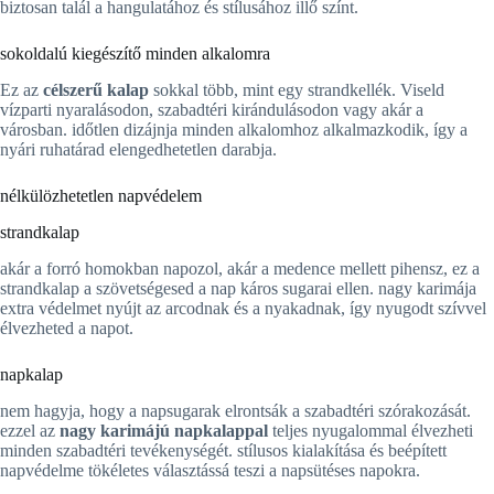
biztosan talál a hangulatához és stílusához illő színt.
sokoldalú kiegészítő minden alkalomra
Ez az
célszerű kalap
sokkal több, mint egy strandkellék. Viseld
vízparti nyaralásodon, szabadtéri kirándulásodon vagy akár a
városban. időtlen dizájnja minden alkalomhoz alkalmazkodik, így a
nyári ruhatárad elengedhetetlen darabja.
nélkülözhetetlen napvédelem
strandkalap
akár a forró homokban napozol, akár a medence mellett pihensz, ez a
strandkalap a szövetségesed a nap káros sugarai ellen. nagy karimája
extra védelmet nyújt az arcodnak és a nyakadnak, így nyugodt szívvel
élvezheted a napot.
napkalap
nem hagyja, hogy a napsugarak elrontsák a szabadtéri szórakozását.
ezzel az
nagy karimájú napkalappal
teljes nyugalommal élvezheti
minden szabadtéri tevékenységét. stílusos kialakítása és beépített
napvédelme tökéletes választássá teszi a napsütéses napokra.