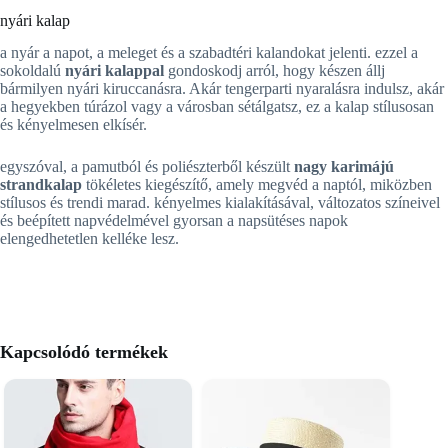
nyári kalap
a nyár a napot, a meleget és a szabadtéri kalandokat jelenti. ezzel a
sokoldalú
nyári kalappal
gondoskodj arról, hogy készen állj
bármilyen nyári kiruccanásra. Akár tengerparti nyaralásra indulsz, akár
a hegyekben túrázol vagy a városban sétálgatsz, ez a kalap stílusosan
és kényelmesen elkísér.
egyszóval, a pamutból és poliészterből készült
nagy karimájú
strandkalap
tökéletes kiegészítő, amely megvéd a naptól, miközben
stílusos és trendi marad. kényelmes kialakításával, változatos színeivel
és beépített napvédelmével gyorsan a napsütéses napok
elengedhetetlen kelléke lesz.
Kapcsolódó termékek