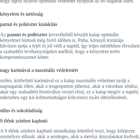
hogy egész nyáron optimális védelmet nyújtson az uv-sugarak ellen.
kényelem és tartósság
pamut és poliészter kialakítás
Az
pamut és poliészter
keverékéből készült kalap optimális
kényelmet biztosít még forró időben is. Puha, könnyű textúrája
hűvösen tartja a fejét és jól védi a naptól, így teljes mértékben élvezheti
a szabadtéri tevékenységeket anélkül, hogy a kényelem terén
kompromisszumot kötne.
nagy karimával a maximális védelemért
széles, körbefutó karimával ez a kalap maximális védelmet nyújt a
napsugarak ellen. akár a tengerparton pihensz, akár a városban sétálsz,
akár egy szabadtéri fesztiválon veszel részt, ez a kalap megóv a naptól,
miközben egy kis kifinomultságot kölcsönöz nyári öltözékednek.
stílus és sokoldalúság
9 élénk színben kapható
A 9 élénk színben kapható strandkalap lehetővé teszi, hogy kifejezze
személyes stílusát. akár a semleges, akár a merész árnyalatokat kedveli,