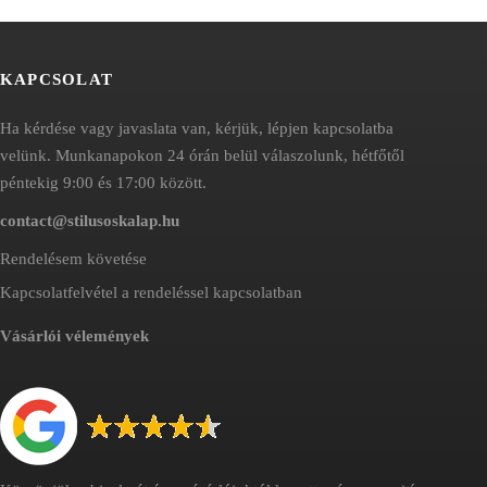
KAPCSOLAT
Ha kérdése vagy javaslata van, kérjük, lépjen kapcsolatba
velünk. Munkanapokon 24 órán belül válaszolunk, hétfőtől
péntekig 9:00 és 17:00 között.
contact@stilusoskalap.hu
Rendelésem követése
Kapcsolatfelvétel a rendeléssel kapcsolatban
Vásárlói vélemények