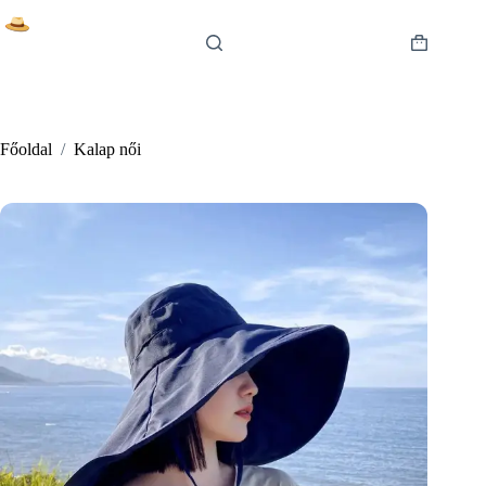
Skip
to
content
Shopping
cart
Főoldal
/
Kalap női