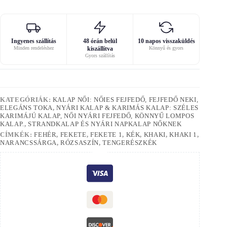
Ingyenes szállítás
48 órán belül
10 napos visszaküldés
Minden rendeléshez
kiszállítva
Könnyű és gyors
Gyors szállítás
KATEGÓRIÁK:
KALAP NŐI: NŐIES FEJFEDŐ, FEJFEDŐ NEKI,
ELEGÁNS TOKA
,
NYÁRI KALAP & KARIMÁS KALAP: SZÉLES
KARIMÁJÚ KALAP, NŐI NYÁRI FEJFEDŐ, KÖNNYŰ LOMPOS
KALAP.
,
STRANDKALAP ÉS NYÁRI NAPKALAP NŐKNEK
CÍMKÉK:
FEHÉR
,
FEKETE
,
FEKETE 1
,
KÉK
,
KHAKI
,
KHAKI 1
,
NARANCSSÁRGA
,
RÓZSASZÍN
,
TENGERÉSZKÉK