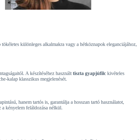
ap tökéletes különleges alkalmakra vagy a hétköznapok eleganciájához,
ntagságaitól. A készítéséhez használt
tiszta gyapjúfilc
kivételes
oche-kalap klasszikus megjelenését.
intású, hanem tartós is, garantálja a hosszan tartó használatot,
z a kényelem feláldozása nélkül.