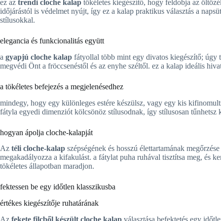
ez az
trendi cloche kalap
tökéletes kiegészítő, hogy feldobja az öltö
időjárástól is védelmet nyújt, így ez a kalap praktikus választás a na
stílusokkal.
elegancia és funkcionalitás együtt
a
gyapjú cloche kalap
fátyollal több mint egy divatos kiegészítő; úgy 
megvédi Önt a fröccsenéstől és az enyhe széltől. ez a kalap ideális hi
a tökéletes befejezés a megjelenésedhez
mindegy, hogy egy különleges estére készülsz, vagy egy kis kifinomul
fátyla egyedi dimenziót kölcsönöz stílusodnak, így stílusosan tűnhetsz k
hogyan ápolja cloche-kalapját
Az
téli cloche-kalap
szépségének és hosszú élettartamának megőrzése é
megakadályozza a kifakulást. a fátylat puha ruhával tisztítsa meg, és ker
tökéletes állapotban maradjon.
fektessen be egy időtlen klasszikusba
értékes kiegészítője ruhatárának
Az
fekete filcből készült cloche kalap
választása befektetés egy időtl