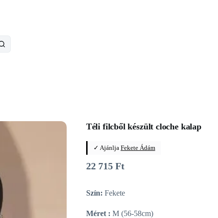
Téli filcből készült cloche kalap
✓ Ajánlja
Fekete Ádám
22 715
Ft
Szín:
Fekete
Méret :
M (56-58cm)