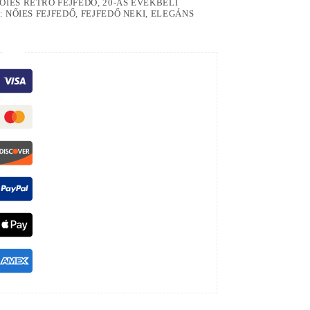
IES RETRO FEJFEDŐ, 20-AS ÉVEKBELI
: NŐIES FEJFEDŐ, FEJFEDŐ NEKI, ELEGÁNS