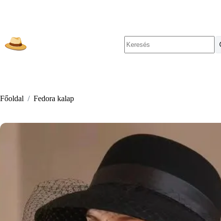
Skip
to
content
No
results
Főoldal
/
Fedora kalap