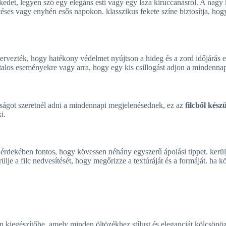
zékedet, legyen szó egy elegáns esti vagy egy laza kiruccanásról. A na
psütéses vagy enyhén esős napokon. klasszikus fekete színe biztosítja, 
tervezték, hogy hatékony védelmet nyújtson a hideg és a zord időjárás elle
vatalos eseményekre vagy arra, hogy egy kis csillogást adjon a mindenna
tságot szeretnél adni a mindennapi megjelenésednek, ez az
filcből kész
i.
rdekében fontos, hogy kövessen néhány egyszerű ápolási tippet. kerülj
ülje a filc nedvesítését, hogy megőrizze a textúráját és a formáját. ha k
en kiegészítőbe, amely minden öltözékhez stílust és eleganciát kölcsönöz