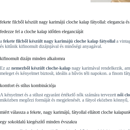
fekete filcből készült nagy karimájú cloche kalap fátyollal: elegancia és
fedezze fel a cloche kalap időtlen eleganciáját
a
fekete filcből készült nagy karimájú cloche kalap fátyollal
a vintag
és kitűnik kifinomult dizájnjával és minőségi anyagával.
kifinomult dizájn minden alkalomra
Ez az
nemezből készült cloche-kalap
nagy karimával rendelkezik, amel
meleget és kényelmet biztosít, ideális a hűvös téli napokon. a finom fát
komfort és stílus kombinációja
A kényelmet és a stílust egyaránt értékelő nők számára tervezett
női cl
miközben megőrzi formáját és megjelenését. a fátyol eközben könnyű, á
miért válassza a fekete, nagy karimájú, fátyollal ellátott cloche kalapun
egy sokoldalú kiegészítő minden évszakra