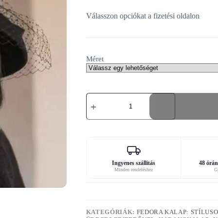
Válasszon opciókat a fizetési oldalon
Méret
Téli
filcből
készült
cloche
kalap
mennyiség
Ingyenes szállítás
48 órán 
Minden rendeléshez
Gy
KATEGÓRIÁK:
FEDORA KALAP: STÍLUSO