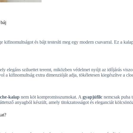
 báj
e kifinomultságot és bájt testesíti meg egy modern csavarral. Ez a kal
y elegáns sziluettet teremt, miközben védelmet nyújt az időjárás viszo
yol a kifinomultság extra dimenzióját adja, tökéletesen kiegészítve a cl
oche-kalap
nem köt kompromisszumokat. A
gyapjúfilc
nemcsak puha tap
ttetsző anyagból készült, amely titokzatosságot és eleganciát kölcsönö
kat?