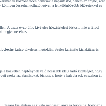
gy karimának köszönhetően nemcsak a napsütéstől, hanem az enyhe, zord
hogy könnyen összehangolható legyen a legkülönbözőbb öltözetekkel és
n. A tiszta gyapjúfilc kivételes hőszigetelést biztosít, míg a fátyol
pi megjelenéséhez.
ült cloche-kalap
tökéletes megoldás. Széles karimájú kialakítása és
e a közvetlen napfénynek való hosszabb ideig tartó kitettséget, hogy
öveti ezeket az ajánlásokat, biztosítja, hogy a kalapja sok évszakon át
. Elegáns kialakítása és kiváló minőségű anyaga biztosítja, hogy ez a