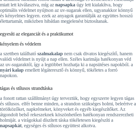
miatt lett kiválasztva, míg az
napsapka
úgy lett kialakítva, hogy
optimális védelmet nyújtson az uv-sugarak ellen, ugyanakkor könnyű
és kényelmes legyen. ezek az anyagok garantálják az együttes hosszú
élettartamát, miközben hibátlan megjelenést biztosítanak.
egyesíti az eleganciát és a praktikumot
kényelem és védelem
a szettben található
szalmakalap
nem csak divatos kiegészítő, hanem
valódi védelmet is nyújt a nap ellen. Széles karimája hatékonyan véd
az uv-sugaraktól, így a legtöbbet hozhatja ki a napsütéses napokból. a
nyári kalap
emellett légáteresztő és könnyű, tökéletes a forró
napokon.
tágas és stílusos strandtáska
a fonott rattan szállítmányt úgy terveztük, hogy egyszerre legyen tágas
és stílusos. elfér benne minden, a strandon szükséges holmi, beleértve a
törölközőket, napkrémeket, könyveket és egyéb kiegészítőket. Az
átgondolt belső rekeszeknek köszönhetően hatékonyan rendszerezheti
holmiját. a virágokkal díszített táska tökéletesen kiegészíti a
napsapkát
, egységes és stílusos együttest alkotva.