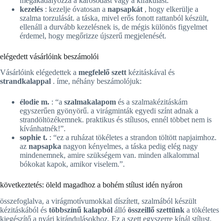
megakadályozza a károsodást vagy a kifakulást.
kezelés
: kezelje óvatosan a
napsapkát
, hogy elkerülje a
szalma torzulását. a táska, mivel erős fonott rattanból készült,
ellenáll a durvább kezelésnek is, de mégis különös figyelmet
érdemel, hogy megőrizze újszerű megjelenését.
elégedett vásárlóink beszámolói
Vásárlóink elégedettek a
megfelelő szett
kézitáskával és
strandkalappal
. íme, néhány beszámolójuk:
élodie m.
: “a
szalmakalapom
és a szalmakézitáskám
egyszerűen gyönyörű. a virágminták egyedi színt adnak a
strandöltözékemnek. praktikus és stílusos, ennél többet nem is
kívánhatnék!”.
sophie t.
: “ez a ruházat tökéletes a strandon töltött napjaimhoz.
az
napsapka
nagyon kényelmes, a táska pedig elég nagy
mindenemnek, amire szükségem van. minden alkalommal
bókokat kapok, amikor viselem.”.
következtetés: öleld magadhoz a bohém stílust idén nyáron
összefoglalva, a virágmotívumokkal díszített, szalmából készült
kézitáskából és
többszínű kalapból
álló
összeillő szettünk
a tökéletes
kiegészítő a nyári kirándulásokhoz. Ez a szett egyszerre kínál stílust,