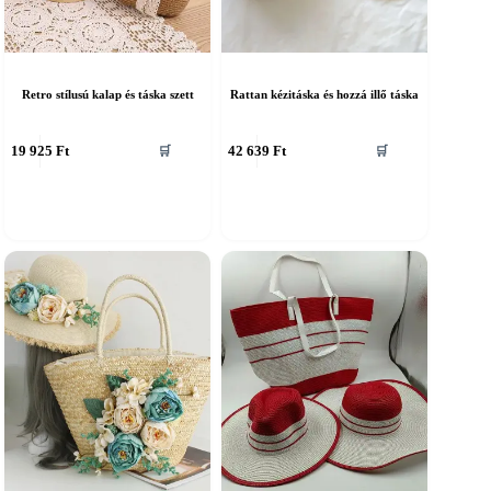
Retro stílusú kalap és táska szett
Rattan kézitáska és hozzá illő táska
nnek
Ennek
19 925
Ft
42 639
Ft
🛒
🛒
a
erméknek
terméknek
öbb
több
ariációja
variációja
an.
van.
A
áltozatok
változatok
a
ermékoldalon
termékoldalon
álaszthatók
választhatók
ki