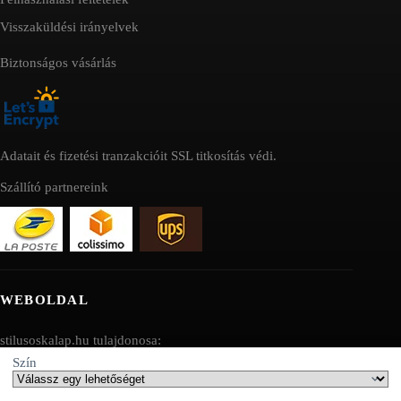
Visszaküldési irányelvek
Biztonságos vásárlás
Adatait és fizetési tranzakcióit SSL titkosítás védi.
Szállító partnereink
WEBOLDAL
stilusoskalap.hu tulajdonosa:
Szín
AV SEO LLC