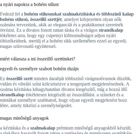
a nyári napokra a bohém stílust
Fedezd fel a
bohém stílusunkat szalmakézitáska és
többszínű kalap
bohém stílusú, összeillő szettjét
, amelyet kifejezetten olyan nők
számára terveztünk, akik az eleganciát és a praktikumot szeretnék
ötvözni. Ez a divatos fonott rattan táska és a virágos
strandkalap
tökéletes arra, hogy egy csipetnyi kifinomultságot adjon nyári
öltözékeidnek. merülj el a bohém sikk szellemében ezzel az egyedi,
magas színvonalú együttessel.
miért válassza a mi összeillő szettünket?
egyedi és személyre szabott bohém dizájn
Ez
összeillő szett
minden darabját többszínű virágmotívumok díszítik,
vidám és vibráló színt kölcsönözve a tengerparti megjelenésednek. A
szalma kézitáska kihagyhatatlan divatos kiegészítő, míg a hozzá illő
strandkalap
tökéletesen kiegészíti az összeállítást. a színeket és a
mintákat személyre szabhatod, hogy olyan egyedi megjelenést hozz
létre, amely tükrözi a személyiségedet.
magas minőségű anyagok
a kézitáska és a
szalmakalap
prémium minőségű anyagokból készült.
a táskához használt fonott rattan a tartóssága és természetes esztétikája