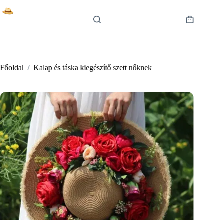
Skip
to
content
Shopping
cart
Főoldal
/
Kalap és táska kiegészítő szett nőknek