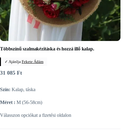
Többszínű szalmakézitáska és hozzá illő kalap.
✓ Ajánlja
Fekete Ádám
31 085
Ft
Szín:
Kalap, táska
Méret :
M (56-58cm)
Válasszon opciókat a fizetési oldalon