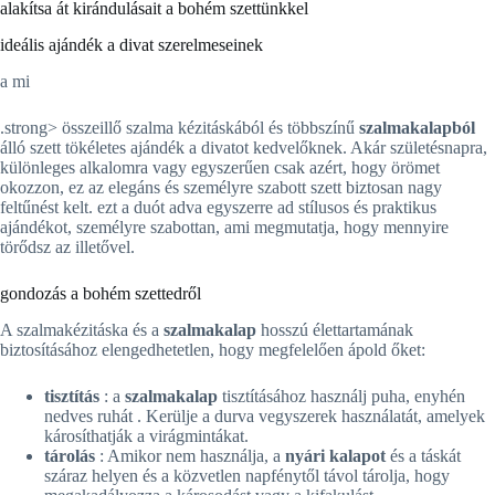
alakítsa át kirándulásait a bohém szettünkkel
ideális ajándék a divat szerelmeseinek
a mi
.strong> összeillő szalma kézitáskából és többszínű
szalmakalapból
álló szett tökéletes ajándék a divatot kedvelőknek. Akár születésnapra,
különleges alkalomra vagy egyszerűen csak azért, hogy örömet
okozzon, ez az elegáns és személyre szabott szett biztosan nagy
feltűnést kelt. ezt a duót adva egyszerre ad stílusos és praktikus
ajándékot, személyre szabottan, ami megmutatja, hogy mennyire
törődsz az illetővel.
gondozás a bohém szettedről
A szalmakézitáska és a
szalmakalap
hosszú élettartamának
biztosításához elengedhetetlen, hogy megfelelően ápold őket:
tisztítás
: a
szalmakalap
tisztításához használj puha, enyhén
nedves ruhát . Kerülje a durva vegyszerek használatát, amelyek
károsíthatják a virágmintákat.
tárolás
: Amikor nem használja, a
nyári kalapot
és a táskát
száraz helyen és a közvetlen napfénytől távol tárolja, hogy