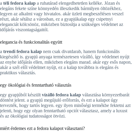
a
téli fedora kalap
a ruhatárad elengedhetetlen kelléke. Józan és
elegáns fekete színe könnyedén illeszkedik bármilyen öltözékhez,
legyen az alkalmi vagy hivatalos. akár üzleti megbeszélésen veszel
részt, akár sétálsz a városban, ez a gyapjúkalap egy csipetnyi
eleganciát kölcsönöz, miközben biztosítja a szükséges védelmet az
időjárás viszontagságaitól.
elegancia és funkcionalitás együtt
a
trendi fedora kalap
nem csak divatdarab, hanem funkcionális
kiegészítő is. gyapjú anyaga természetesen vízálló, így védelmet nyújt
az enyhe időjárás ellen, miközben elegáns marad. akár egy esős napon,
akár a szél elől védelmet nyújt, ez a kalap továbbra is elegáns és
praktikus választás.
egy ökológiai és fenntartható választás
egy gyapjúból készült
vízálló fedora kalap
választása környezetbarát
döntést jelent. a gyapjú megújuló erőforrás, és ezt a kalapot úgy
tervezték, hogy tartós legyen. egy ilyen minőségi termékbe fektetni azt
jelenti, hogy egy olyan fenntartható opciót választasz, amely a luxust
és az ökológiai tudatosságot ötvözi.
miért érdemes ezt a fedora kalapot választani?