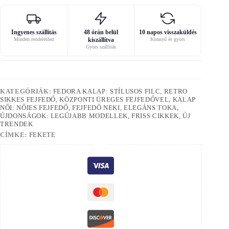
Ingyenes szállítás
48 órán belül
10 napos visszaküldés
Minden rendeléshez
kiszállítva
Könnyű és gyors
Gyors szállítás
KATEGÓRIÁK:
FEDORA KALAP: STÍLUSOS FILC, RETRO
SIKKES FEJFEDŐ, KÖZPONTI ÜREGES FEJFEDŐVEL
,
KALAP
NŐI: NŐIES FEJFEDŐ, FEJFEDŐ NEKI, ELEGÁNS TOKA
,
ÚJDONSÁGOK: LEGÚJABB MODELLEK, FRISS CIKKEK, ÚJ
TRENDEK
CÍMKE:
FEKETE