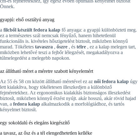
cm-es fejméretekhez, így egész évben optimális kényelmet biztosít
Önnek.
gyapjú: első osztályú anyag
a
filcből készült fedora kalap
fő anyaga: a gyapjú különbözteti meg.
ez a természetes szál nemcsak fényűző, hanem hihetetlenül
funkcionális is. kivételes hőszigetelést biztosít, miközben könnyű
marad. Tökéletes
tavaszra
,
őszre
, és
télre
, ez a kalap melegen tart,
miközben lehetővé teszi a fejbőr lélegzését, megakadályozva a
túlmelegedést a melegebb napokon.
az állítható méret a méretre szabott kényelemért
Az 55 és 58 cm között állítható méretével ez az
női fedora kalap
úgy
lett kialakítva, hogy tökéletesen illeszkedjen a különböző
fejméretekhez. Az ergonomikus kialakítás biztonságos illeszkedést
biztosít, miközben könnyű érzést nyújt. akár hosszú, akár rövid hajad
van, a
fedora kalap
alkalmazkodik a morfológiádhoz, és tartós
kényelmet biztosít.
egy sokoldalú és elegáns kiegészítő
a tavasz, az ősz és a tél elengedhetetlen kelléke