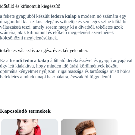
időtálló és kifinomult kiegészítő
a fekete gyapjúból készült
fedora kalap
a modern nő számára egy
újragondolt klasszikus. elegáns sziluettje és semleges színe időtálló
választássá teszi, amely sosem megy ki a divatból. tökéletes azok
számára, akik kifinomult és előkelő megjelenést szeretnének
kölcsönözni megjelenésüknek.
tökéletes választás az egész éves kényelemhez
Ez a
trendi fedora kalap
állítható derékrészével és gyapjú anyagával
úgy lett kialakítva, hogy minden időjárási körülmények között
optimális kényelmet nyújtson. rugalmassága és tartóssága miatt bölcs
befektetés a mindennapi használatra, évszaktól függetlenül.
Kapcsolódó termékek