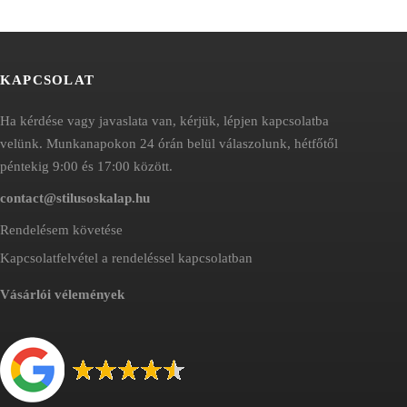
KAPCSOLAT
Ha kérdése vagy javaslata van, kérjük, lépjen kapcsolatba
velünk. Munkanapokon 24 órán belül válaszolunk, hétfőtől
péntekig 9:00 és 17:00 között.
contact@stilusoskalap.hu
Rendelésem követése
Kapcsolatfelvétel a rendeléssel kapcsolatban
Vásárlói vélemények