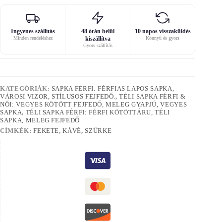
Ingyenes szállítás
48 órán belül
10 napos visszaküldés
Minden rendeléshez
kiszállítva
Könnyű és gyors
Gyors szállítás
KATEGÓRIÁK:
SAPKA FÉRFI: FÉRFIAS LAPOS SAPKA,
VÁROSI VIZOR, STÍLUSOS FEJFEDŐ.
,
TÉLI SAPKA FÉRFI &
NŐI: VEGYES KÖTÖTT FEJFEDŐ, MELEG GYAPJÚ, VEGYES
SAPKA
,
TÉLI SAPKA FÉRFI: FÉRFI KÖTÖTTÁRU, TÉLI
SAPKA, MELEG FEJFEDŐ
CÍMKÉK:
FEKETE
,
KÁVÉ
,
SZÜRKE