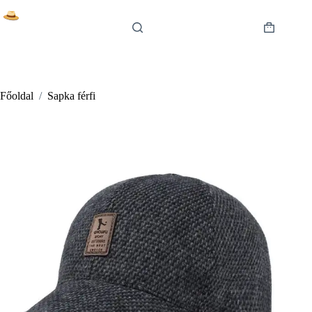
Skip
to
content
Shopping
cart
Főoldal
/
Sapka férfi