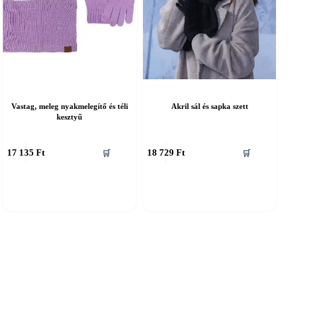
Vastag, meleg nyakmelegítő és téli
Akril sál és sapka szett
kesztyű
nnek
Ennek
17 135
Ft
18 729
Ft
🛒
🛒
a
erméknek
terméknek
öbb
több
ariációja
variációja
an.
van.
A
áltozatok
változatok
a
ermékoldalon
termékoldalon
álaszthatók
választhatók
ki