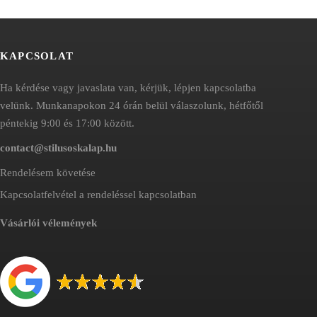
KAPCSOLAT
Ha kérdése vagy javaslata van, kérjük, lépjen kapcsolatba
velünk. Munkanapokon 24 órán belül válaszolunk, hétfőtől
péntekig 9:00 és 17:00 között.
contact@stilusoskalap.hu
Rendelésem követése
Kapcsolatfelvétel a rendeléssel kapcsolatban
Vásárlói vélemények