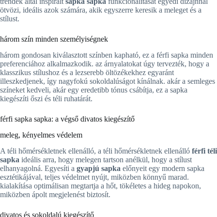
trendek által inspirált
sapka sapka
funkcionalitását egyedi dizájnnal
ötvözi, ideális azok számára, akik egyszerre keresik a meleget és a
stílust.
három szín minden személyiségnek
három gondosan kiválasztott színben kapható, ez a férfi sapka minden
preferenciához alkalmazkodik. az árnyalatokat úgy tervezték, hogy a
klasszikus stílushoz és a lezserebb öltözékekhez egyaránt
illeszkedjenek, így nagyfokú sokoldalúságot kínálnak. akár a semleges
színeket kedveli, akár egy eredetibb tónus csábítja, ez a sapka
kiegészíti őszi és téli ruhatárát.
férfi sapka sapka: a végső divatos kiegészítő
meleg, kényelmes védelem
A téli hőmérsékletnek ellenálló, a téli hőmérsékletnek ellenálló
férfi téli
sapka
ideális arra, hogy melegen tartson anélkül, hogy a stílust
elhanyagolná. Egyesíti a
gyapjú sapka
előnyeit egy modern sapka
esztétikájával, teljes védelmet nyújt, miközben könnyű marad.
kialakítása optimálisan megtartja a hőt, tökéletes a hideg napokon,
miközben ápolt megjelenést biztosít.
divatos és sokoldalú kiegészítő