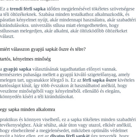
Ez a
trendi férfi sapka
időtlen megjelenésével tökéletes szövetségese
a téli öltözékeknek. Szabása minden testalkathoz alkalmazkodik, és
páratlan kényelmet nyújt, akár mindennapi használatra, akár szabadtéri
kirándulásokra. univerzális stílusa miatt elengedhetetlen, hogy
stílusosan melegedjen, akár alkalmi, akár öltözködőbb öltözékeket
választ.
miért válasszon gyapjú sapkát őszre és télre?
tartós, kényelmes minőség
a
gyapjú sapka
választásának tagadhatatlan előnyei vannak.
természetes puhasága mellett a gyapjú kiváló szigetelőanyag, amely
melegen tart, ugyanakkor lélegző is. Ez az
férfi sapka őszre
kivételes
tartósságot kínál, így több évszakon át használhatod anélkül, hogy
veszítene minőségéből vagy kényelméből. ellenálló és elegáns,
könnyedén kíséri a téli kirándulásokat.
egy sapka minden alkalomra
praktikus és könnyen viselhető, ez a sapka tökéletes minden szabadtéri
tevékenységhez. Akár sétálsz, akár úton vagy utazol, elkísér anélkül,
hogy elnehezítené a megjelenésedet, miközben optimális védelmet
nyújt a hideg ellen. ezt az
divatos férfi sapkát
úgy tervezték, hogy