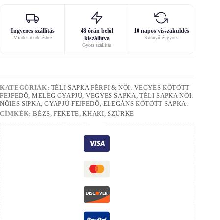
Ingyenes szállítás
48 órán belül
10 napos visszaküldés
Minden rendeléshez
kiszállítva
Könnyű és gyors
Gyors szállítás
KATEGÓRIÁK:
TÉLI SAPKA FÉRFI & NŐI: VEGYES KÖTÖTT
FEJFEDŐ, MELEG GYAPJÚ, VEGYES SAPKA
,
TÉLI SAPKA NŐI:
NŐIES SIPKA, GYAPJÚ FEJFEDŐ, ELEGÁNS KÖTÖTT SAPKA.
CÍMKÉK:
BÉZS
,
FEKETE
,
KHAKI
,
SZÜRKE