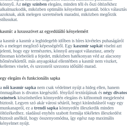
könnyű. Az
négy színben
elegáns, minden téli és őszi öltözékhez
alkalmazkodik, miközben optimális kényelmet garantál. bölcs választás
azoknak, akik melegen szeretnének maradni, miközben megőrzik
stílusukat.
kasmír: a luxusszövet az egyedülálló kényelemért
a kasmír a kasmír a leghidegebb időben is híres kivételes puhaságáról
és a meleget megőrző képességéről. Egy
kaszmír sapkát
viselni azt
jelenti, hogy egy természetes, könnyű anyagot választasz, amely
finoman körbeöleli a fejedet, miközben hatékonyan véd az alacsony
hőmérséklettől. más anyagokkal ellentétben a kasmír nem viszket,
kellemes viselet, és szezonról szezonra időtálló marad.
egy elegáns és funkcionális sapka
a
női kasmír sapka
nem csak védelmet nyújt a hideg ellen, hanem
önmagában is divatos kiegészítő. fényűző textúrájának és
négy divatos
színének
köszönhetően könnyedén elegáns és kifinomult megjelenést
biztosít. Legyen szó akár városi sétáról, hegyi kirándulásról vagy egy
munkanapról, ez a
trendi sapka
könnyedén illeszkedik minden
öltözékedhez. ráadásul enyhén szabott formája tökéletes illeszkedést
biztosít anélkül, hogy összenyomódna, így egész nap maximális
kényelmet nyújt.