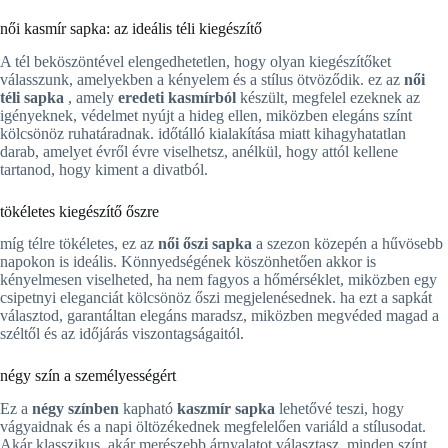
női kasmír sapka: az ideális téli kiegészítő
A tél beköszöntével elengedhetetlen, hogy olyan kiegészítőket
válasszunk, amelyekben a kényelem és a stílus ötvöződik. ez az
női
téli sapka
, amely
eredeti kasmírból
készült, megfelel ezeknek az
igényeknek, védelmet nyújt a hideg ellen, miközben elegáns színt
kölcsönöz ruhatáradnak. időtálló kialakítása miatt kihagyhatatlan
darab, amelyet évről évre viselhetsz, anélkül, hogy attól kellene
tartanod, hogy kiment a divatból.
tökéletes kiegészítő őszre
míg télre tökéletes, ez az
női őszi sapka
a szezon közepén a hűvösebb
napokon is ideális. Könnyedségének köszönhetően akkor is
kényelmesen viselheted, ha nem fagyos a hőmérséklet, miközben egy
csipetnyi eleganciát kölcsönöz őszi megjelenésednek. ha ezt a sapkát
választod, garantáltan elegáns maradsz, miközben megvéded magad a
széltől és az időjárás viszontagságaitól.
négy szín a személyességért
Ez a
négy színben
kapható
kaszmír sapka
lehetővé teszi, hogy
vágyaidnak és a napi öltözékednek megfelelően variáld a stílusodat.
Akár klasszikus, akár merészebb árnyalatot választasz, minden színt