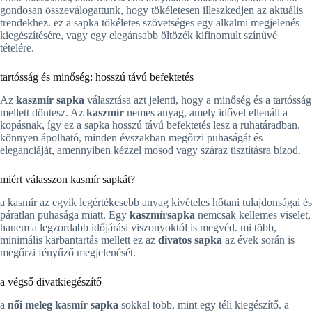
gondosan összeválogattunk, hogy tökéletesen illeszkedjen az aktuális
trendekhez. ez a sapka tökéletes szövetséges egy alkalmi megjelenés
kiegészítésére, vagy egy elegánsabb öltözék kifinomult színűvé
tételére.
tartósság és minőség: hosszú távú befektetés
Az
kaszmír sapka
választása azt jelenti, hogy a minőség és a tartósság
mellett döntesz. Az
kaszmír
nemes anyag, amely idővel ellenáll a
kopásnak, így ez a sapka hosszú távú befektetés lesz a ruhatáradban.
könnyen ápolható, minden évszakban megőrzi puhaságát és
eleganciáját, amennyiben kézzel mosod vagy száraz tisztításra bízod.
miért válasszon kasmír sapkát?
a kasmír az egyik legértékesebb anyag kivételes hőtani tulajdonságai és
páratlan puhasága miatt. Egy
kaszmírsapka
nemcsak kellemes viselet,
hanem a legzordabb időjárási viszonyoktól is megvéd. mi több,
minimális karbantartás mellett ez az
divatos sapka
az évek során is
megőrzi fényűző megjelenését.
a végső divatkiegészítő
a
női meleg kasmír sapka
sokkal több, mint egy téli kiegészítő. a