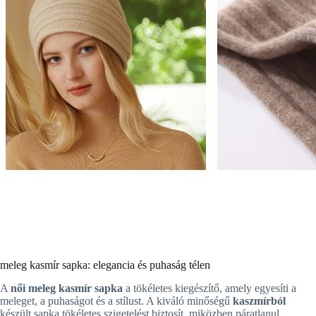
meleg kasmír sapka: elegancia és puhaság télen
A
női meleg kasmír sapka
a tökéletes kiegészítő, amely egyesíti a
meleget, a puhaságot és a stílust. A kiváló minőségű
kaszmírból
készült sapka tökéletes szigetelést biztosít, miközben páratlanul