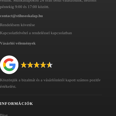
velünk. Munkanapokon 24 órán belül válaszolunk, hétfőtől
péntekig 9:00 és 17:00 között.
contact@stilusoskalap.hu
Rendelésem követése
Kapcsolatfelvétel a rendeléssel kapcsolatban
Vásárlói vélemények
Köszönjük a bizalmát és a vásárlóinktól kapott számos pozitív
értékelést.
INFORMÁCIÓK
Blog