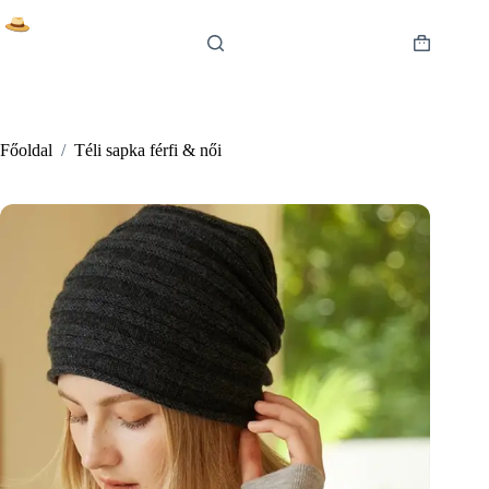
Skip
to
content
Shopping
cart
Főoldal
/
Téli sapka férfi & női