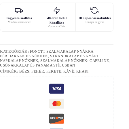
Ingyenes szállítás
48 órán belül
10 napos visszaküldés
Minden rendeléshez
kiszállítva
Könnyű és gyors
Gyors szállítás
KATEGÓRIÁK:
FONOTT SZALMAKALAP NYÁRRA
FÉRFIAKNAK ÉS NŐKNEK
,
STRANDKALAP ÉS NYÁRI
NAPKALAP NŐKNEK
,
SZALMAKALAP NŐKNEK: CAPELINE,
CSÓNAKKALAP ÉS PANAMA STÍLUSBAN
CÍMKÉK:
BÉZS
,
FEHÉR
,
FEKETE
,
KÁVÉ
,
KHAKI