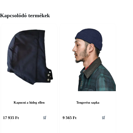
Kapcsolódó termékek
Kapucni a hideg ellen
Tengerész sapka
nnek
Ennek
17 935
Ft
9 565
Ft
🛒
🛒
a
erméknek
terméknek
öbb
több