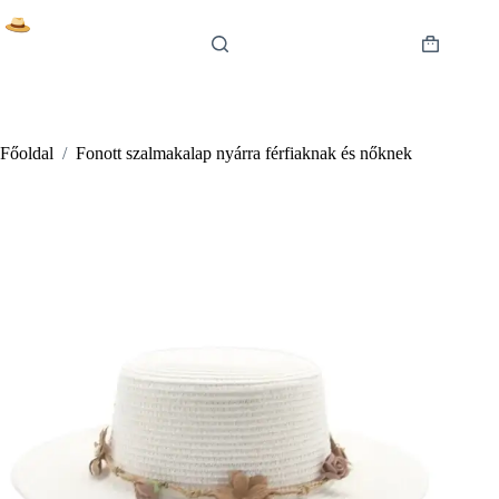
Skip
to
content
Shopping
cart
Főoldal
/
Fonott szalmakalap nyárra férfiaknak és nőknek