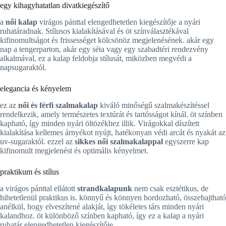
egy kihagyhatatlan divatkiegészítő
a
női kalap
virágos pánttal elengedhetetlen kiegészítője a nyári
ruhatáradnak. Stílusos kialakításával és öt színválasztékával
kifinomultságot és frissességet kölcsönöz megjelenésének. akár egy
nap a tengerparton, akár egy séta vagy egy szabadtéri rendezvény
alkalmával, ez a kalap feldobja stílusát, miközben megvédi a
napsugaraktól.
elegancia és kényelem
ez az
női és férfi szalmakalap
kiváló minőségű szalmakészítéssel
rendelkezik, amely természetes textúrát és tartósságot kínál. öt színben
kapható, így minden nyári öltözékhez illik. Virágokkal díszített
kialakítása kellemes árnyékot nyújt, hatékonyan védi arcát és nyakát az
uv-sugaraktól. ezzel az
sikkes női szalmakalappal
egyszerre kap
kifinomult megjelenést és optimális kényelmet.
praktikum és stílus
a virágos pánttal ellátott
strandkalapunk
nem csak esztétikus, de
hihetetlenül praktikus is. könnyű és könnyen hordozható, összehajtható
anélkül, hogy elveszítené alakját, így tökéletes társ minden nyári
kalandhoz. öt különböző színben kapható, így ez a kalap a nyári
ruhatár elengedhetetlen kiegészítője.