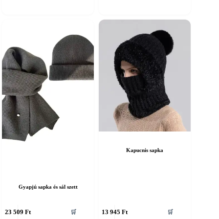
ariációja
variációja
an.
van.
A
áltozatok
változatok
a
ermékoldalon
termékoldalon
álaszthatók
választhatók
ki
Kapucnis sapka
Gyapjú sapka és sál szett
nnek
Ennek
23 509
Ft
13 945
Ft
🛒
🛒
a