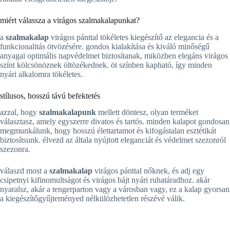
miért válassza a virágos szalmakalapunkat?
a
szalmakalap
virágos pánttal tökéletes kiegészítő az elegancia és a
funkcionalitás ötvözésére. gondos kialakítása és kiváló minőségű
anyagai optimális napvédelmet biztosítanak, miközben elegáns virágos
színt kölcsönöznek öltözékednek. öt színben kapható, így minden
nyári alkalomra tökéletes.
stílusos, hosszú távú befektetés
azzal, hogy
szalmakalapunk
mellett döntesz, olyan terméket
választasz, amely egyszerre divatos és tartós. minden kalapot gondosan
megmunkálunk, hogy hosszú élettartamot és kifogástalan esztétikát
biztosítsunk. élvezd az általa nyújtott eleganciát és védelmet szezonról
szezonra.
válaszd most a
szalmakalap
virágos pánttal nőknek, és adj egy
csipetnyi kifinomultságot és virágos bájt nyári ruhatáradhoz. akár
nyaralsz, akár a tengerparton vagy a városban vagy, ez a kalap gyorsan
a kiegészítőgyűjteményed nélkülözhetetlen részévé válik.