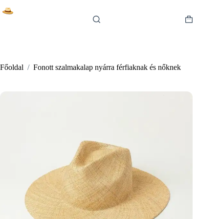
Skip
to
content
Shopping
cart
Főoldal
/
Fonott szalmakalap nyárra férfiaknak és nőknek