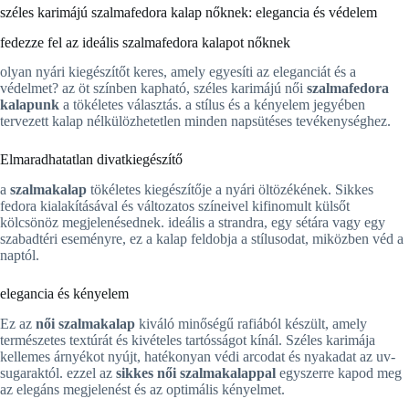
széles karimájú szalmafedora kalap nőknek: elegancia és védelem
fedezze fel az ideális szalmafedora kalapot nőknek
olyan nyári kiegészítőt keres, amely egyesíti az eleganciát és a
védelmet? az öt színben kapható, széles karimájú női
szalmafedora
kalapunk
a tökéletes választás. a stílus és a kényelem jegyében
tervezett kalap nélkülözhetetlen minden napsütéses tevékenységhez.
Elmaradhatatlan divatkiegészítő
a
szalmakalap
tökéletes kiegészítője a nyári öltözékének. Sikkes
fedora kialakításával és változatos színeivel kifinomult külsőt
kölcsönöz megjelenésednek. ideális a strandra, egy sétára vagy egy
szabadtéri eseményre, ez a kalap feldobja a stílusodat, miközben véd a
naptól.
elegancia és kényelem
Ez az
női szalmakalap
kiváló minőségű rafiából készült, amely
természetes textúrát és kivételes tartósságot kínál. Széles karimája
kellemes árnyékot nyújt, hatékonyan védi arcodat és nyakadat az uv-
sugaraktól. ezzel az
sikkes női szalmakalappal
egyszerre kapod meg
az elegáns megjelenést és az optimális kényelmet.