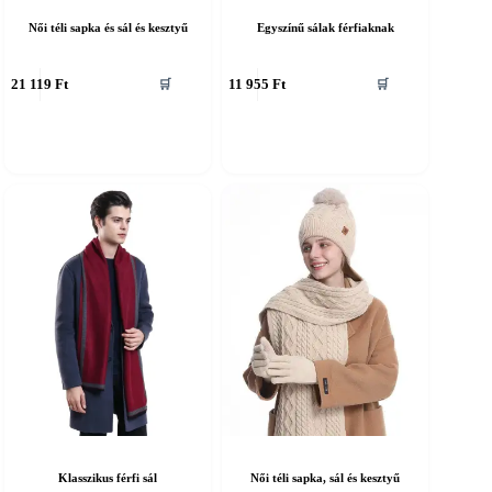
Női téli sapka és sál és kesztyű
Egyszínű sálak férfiaknak
nnek
Ennek
21 119
Ft
11 955
Ft
🛒
🛒
a
erméknek
terméknek
öbb
több
ariációja
variációja
an.
van.
A
áltozatok
változatok
a
ermékoldalon
termékoldalon
álaszthatók
választhatók
ki
Klasszikus férfi sál
Női téli sapka, sál és kesztyű