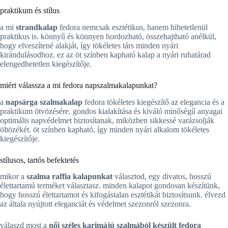
praktikum és stílus
a mi
strandkalap
fedora nemcsak esztétikus, hanem hihetetlenül
praktikus is. könnyű és könnyen hordozható, összehajtható anélkül,
hogy elveszítené alakját, így tökéletes társ minden nyári
kirándulásodhoz. ez az öt színben kapható kalap a nyári ruhatárad
elengedhetetlen kiegészítője.
miért válassza a mi fedora napszalmakalapunkat?
a
napsárga szalmakalap
fedora tökéletes kiegészítő az elegancia és a
praktikum ötvözésére. gondos kialakítása és kiváló minőségű anyagai
optimális napvédelmet biztosítanak, miközben sikkessé varázsolják
öltözékét. öt színben kapható, így minden nyári alkalom tökéletes
kiegészítője.
stílusos, tartós befektetés
mikor a
szalma raffia kalapunkat
választod, egy divatos, hosszú
élettartamú terméket választasz. minden kalapot gondosan készítünk,
hogy hosszú élettartamot és kifogástalan esztétikát biztosítsunk. élvezd
az általa nyújtott eleganciát és védelmet szezonról szezonra.
válaszd most a
női széles karimájú szalmából készült fedora